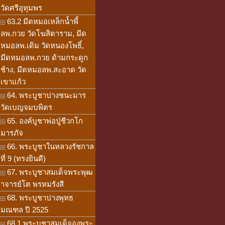
วัดศรีอุทุมพร
63.2 มีดหมอเหล็กน้ำพี้
ลพ.กวย วัดโฆสิตาราม, มีด
หมอลพ.เดิม วัดหนองโพธิ์,
มีดหมอลพ.กวย ด้ามกระดูก
ช้าง, มีดหมอลพ.สะอาด วัด
เขาแก้ว
64. พระบูชาปางชนะมาร
วัดเบญจมบพิตร
65. องค์บูชาพ่อปู่ชีวกโก
มารภัจ
66. พระบูชาในหลวงรัชกาล
ที่ 9 (ทรงยินดี)
67. พระบูชาสมเด็จพระพุฒ
าจารย์โต พรหมรังสี
68. พระบูชาปางพุทธ
มณฑล ปี 2525
68.1 พระบูชาสมเด็จองพระ