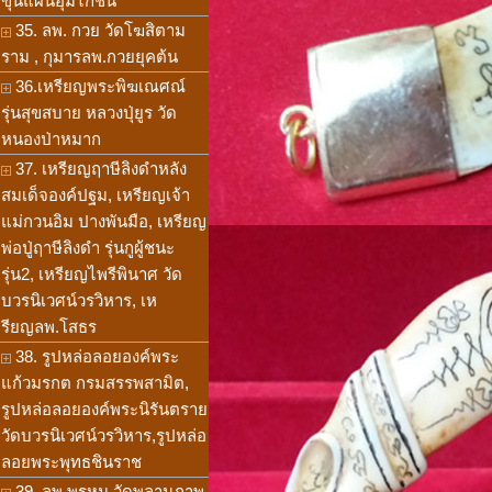
ขุนแผนอุ้มไก่ชน
35. ลพ. กวย วัดโฆสิตาม
ราม , กุมารลพ.กวยยุคต้น
36.เหรียญพระพิฆเณศณ์
รุ่นสุขสบาย หลวงปุ่ยูร วัด
หนองป่าหมาก
37. เหรียญฤาษีลิงดำหลัง
สมเด็จองค์ปฐม, เหรียญเจ้า
แม่กวนอิม ปางพันมือ, เหรียญ
พ่อปู่ฤาษีลิงดำ รุ่นกูผู้ชนะ
รุ่น2, เหรียญไพรีพินาศ วัด
บวรนิเวศน์วรวิหาร, เห
รียญลพ.โสธร
38. รูปหล่อลอยองค์พระ
แก้วมรกต กรมสรรพสามิต,
รูปหล่อลอยองค์พระนิรันตราย
วัดบวรนิเวศน์วรวิหาร,รูปหล่อ
ลอยพระพุทธชินราช
39. ลพ.พรหม วัดพลานุภาพ