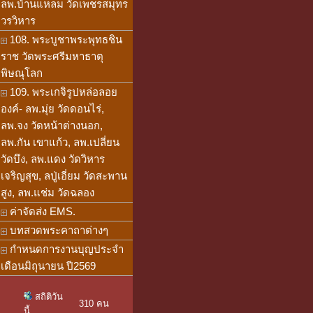
ลพ.บ้านแหลม วัดเพชรสมุทร
วรวิหาร
108. พระบูชาพระพุทธชิน
ราช วัดพระศรีมหาธาตุ
พิษณุโลก
109. พระเกจิรูปหล่อลอย
องค์- ลพ.มุ่ย วัดดอนไร่,
ลพ.จง วัดหน้าต่างนอก,
ลพ.กัน เขาแก้ว, ลพ.เปลี่ยน
วัดบึง, ลพ.แดง วัดวิหาร
เจริญสุข, ลปู่เอี่ยม วัดสะพาน
สูง, ลพ.แช่ม วัดฉลอง
ค่าจัดส่ง EMS.
บทสวดพระคาถาต่างๆ
กำหนดการงานบุญประจำ
เดือนมิถุนายน ปี2569
สถิติวัน
310 คน
นี้