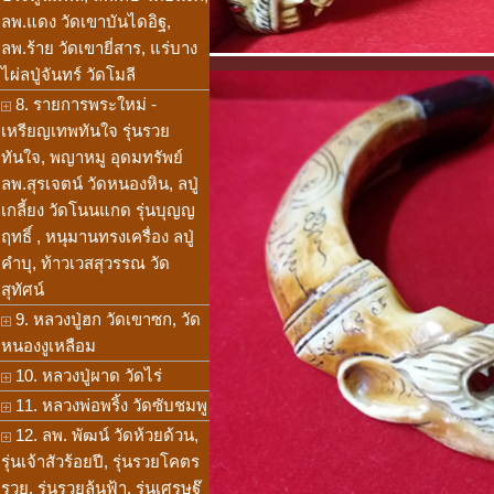
ลพ.แดง วัดเขาบันไดอิฐ,
ลพ.ร้าย วัดเขายี่สาร, แร่บาง
ไผ่ลปู่จันทร์ วัดโมลี
8. รายการพระใหม่ -
เหรียญเทพทันใจ รุ่นรวย
ทันใจ, พญาหมู อุดมทรัพย์
ลพ.สุรเจตน์ วัดหนองหิน, ลปู่
เกลี้ยง วัดโนนแกด รุ่นบุญญ
ฤทธิ์ , หนุมานทรงเครื่อง ลปู่
คำบุ, ท้าวเวสสุวรรณ วัด
สุทัศน์
9. หลวงปู่ฮก วัดเขาซก, วัด
หนองงูเหลือม
10. หลวงปู่ผาด วัดไร่
11. หลวงพ่อพริ้ง วัดซับชมพู
12. ลพ. พัฒน์ วัดห้วยด้วน,
รุ่นเจ้าสัวร้อยปี, รุ่นรวยโคตร
รวย, รุ่นรวยล้นฟ้า, รุ่นเศรษฐ๊