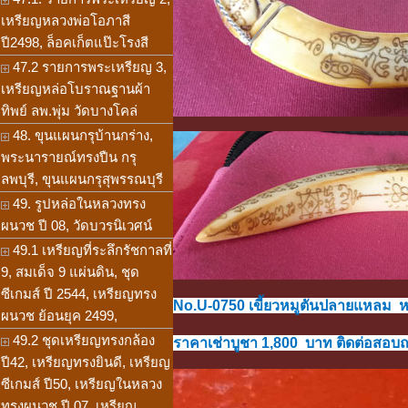
เหรียญหลวงพ่อโอภาสี
ปี2498, ล็อคเก็ตแป๊ะโรงสี
47.2 รายการพระเหรียญ 3,
เหรียญหล่อโบราณฐานผ้า
ทิพย์ ลพ.พุ่ม วัดบางโคล่
48. ขุนแผนกรุบ้านกร่าง,
พระนารายณ์ทรงปืน กรุ
ลพบุรี, ขุนแผนกรุสุพรรณบุรี
49. รูปหล่อในหลวงทรง
ผนวช ปี 08, วัดบวรนิเวศน์
49.1 เหรียญที่ระลึกรัชกาลที่
9, สมเด็จ 9 แผ่นดิน, ชุด
ซีเกมส์ ปี 2544, เหรียญทรง
No.U-0750 เขี้ยวหมูตันปลายแหลม หล
ผนวช ย้อนยุค 2499,
49.2 ชุดเหรียญทรงกล้อง
ราคาเช่าบูชา 1,800 บาท ติดต่อสอบถาม
ปี42, เหรียญทรงยินดี, เหรียญ
ซีเกมส์ ปี50, เหรียญในหลวง
ทรงผนวช ปี 07, เหรียญ