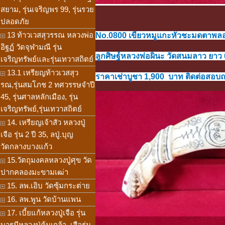
สยาม, รุ่นเจริญพร 99, รุ่นรวย
ปลอดภัย
13 ท้าวเวสสุวรรณ หลวงพ่อ
No.0800 เขียวหมูแกะหัวชะมดตาพลอยแ
อิฐฏ์ วัดจุฬามณี รุ่น
ลูกศิษฐ์หลวงพ่อผินะ วัดสนมลาว ยาว 
เจริญทรัพย์และรุ่นเทวาสถิตย์
13.1 เหรียญท้าวเวสสุว
ราคาเช่าบูชา 1,900 บาท ติดต่อสอบถาม
รณ,รุ่นสมโภช 2 ทศวรรษจำปี
45, รุ่นศาลหลักเมือง, รุ่น
เจริญทรัพย์,รุ่นเทวาสถิตย์
14. เหรียญเจ้าสัว หลวงปู่
เจือ รุ่น 2 ปี 35, ลปู่.บุญ
วัดกลางบางแก้ว
15.วัตถุมงคลหลวงปู่ศุข วัด
ปากคลองมะขามเฒ่า
15. ลพ.เอิบ วัดซุ้มกระต่าย
16. ลพ.พูน วัดบ้านแพน
17. เบี้ยแก้หลวงปู่เจือ รุ่น
บารมีหลวงปู่คุ้มเกล้า, เสือรุ่น