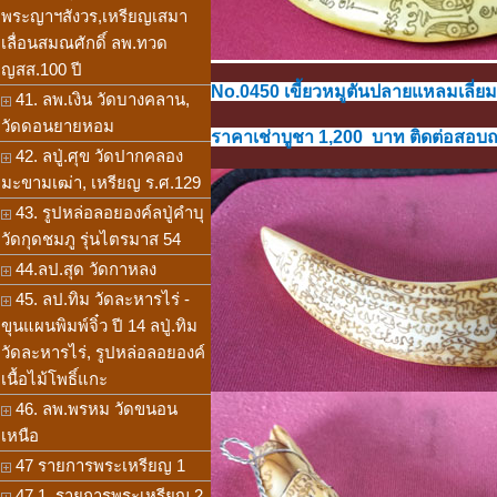
พระญาฯสังวร,เหรียญเสมา
เลื่อนสมณศักดิ์ ลพ.ทวด
ญสส.100 ปี
No.0450 เขี้ยวหมูตันปลายแหลมเลี่ยมแป
41. ลพ.เงิน วัดบางคลาน,
วัดดอนยายหอม
ราคาเช่าบูชา 1,200 บาท ติดต่อสอบถาม
42. ลปู่.ศุข วัดปากคลอง
มะขามเฒ่า, เหรียญ ร.ศ.129
43. รูปหล่อลอยองค์ลปู่คำบุ
วัดกุดชมภู รุ่นไตรมาส 54
44.ลป.สุด วัดกาหลง
45. ลป.ทิม วัดละหารไร่ -
ขุนแผนพิมพ์จิ๋ว ปี 14 ลปู่.ทิม
วัดละหารไร่, รูปหล่อลอยองค์
เนื้อไม้โพธิ์แกะ
46. ลพ.พรหม วัดขนอน
เหนือ
47 รายการพระเหรียญ 1
47.1. รายการพระเหรียญ 2,