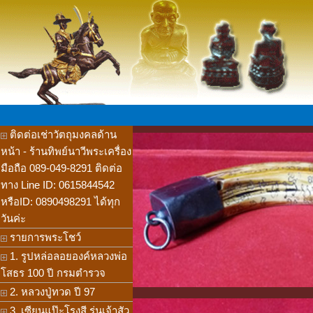
ติดต่อเช่าวัตถุมงคลด้าน
หน้า - ร้านทิพย์นาวีพระเครื่อง
มือถือ 089-049-8291 ติดต่อ
ทาง Line ID: 0615844542
หรือID: 0890498291 ได้ทุก
วันค่ะ
รายการพระโชว์
1. รูปหล่อลอยองค์หลวงพ่อ
โสธร 100 ปี กรมตำรวจ
2. หลวงปู่ทวด ปี 97
3. เซียนแป๊ะโรงสี รุ่นเจ้าสัว