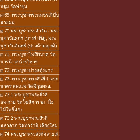
ปฐม วัดท่าซุง
69. พระบูชาพระแม่ธรณีบีบ
มวยผม
70 พระบูชาประจำวัน - พระ
บูชาวันศุกร์ (ปางรำพึง), พระ
บูชาวันจันทร์ (ปางห้ามญาติ)
71. พระบูชาไพรีพินาศ วัด
บวรนิเวศน์วรวิหาร
72. พระบูชาปางสดุ้งมาร
73. พระบูชาพระสีวลีปางจก
บาตร ลพ.แพ วัดพิกุลทอง,
73.1 พระบูชาพระสีวลี
ลพ.กวย วัดโฆสิตาราม เนื้อ
ไม้โพธิ์แกะ
73.2 พระบูชาพระสีวลี
มหาลาภ วัดท่าจำปี เชียงใหม่
74 พระบูชาพระสังกัจจายณ์