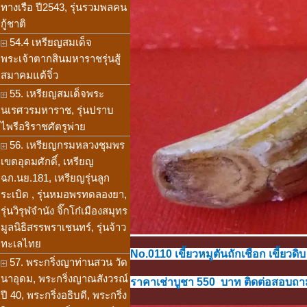
ทางเรือ ปี2543, รุ่นรวมพลคน
กู้ชาติ
54.4 เหรียญสมเด็จ
พระเจ้าตากสินมหาราชรุ่นสู้
สมาคมแต้จิ๋ว
55. เหรียญสมเด็จพระ
นเรศวรมหาราช, รุ่นปราบ
ไพรีอริราชศัตรูพ่าย
56. เหรียญกรมหลวงชุมพร
เขตอุดมศักดิ์, เหรียญ
ฉก.นย.181, เหรียญรุ่นลูก
ระเบิด , รุ่นหมอพรทดลองยา,
รุ่นวิรุฬจำนัง จิ๊กโก๋เมืองสมุทร
มูลนิธิสรรพราเชนทร์, รุ่นจ้าว
ทะเลไทย
No.0110 เขี้ยวหมูตันถักเชือก เขี้ยวด
57. พระกริ่งญาท่านสวน วัด
นาอุดม, พระกริ่งญาณสังวรณ์
ราคาเช่าบูชา 550 บาท ติดต่อสอบถามไ
ปี 40, พระกริ่งอธิบดี, พระกริ่ง