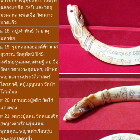
ฉลองแซยิด 79 ปี และวัตถุ
มงคลหลวงพ่อเจือ วัดกลาง
บางแก้ว
18. ลปู่.คำพันธ์ วัดธาตุ
มหาชัย
19. รูปหล่อลอยองค์ท้าวเวส
สุวรรณ วัดสุทัศน์ ปี45,
เหรียญรุ่นอมตะเศรษฐี ลป.จื่อ
วัดเขาตาเงาะอุดมพร, เจ้าพ่อ
พญาแล รุ่นประวัติศาสตร์
ไตรภาคี, ลปู่.บุญหนา วัดป่า
โสตถิผล
20. เต่าหลวงปู่หลิว วัดไร่
แตงทอง
21. หลวงปู่แสน วัดหนองจิก
(พญาเต่าเรือนรุ่นแสน
พุทธคุณ, พญาเต่าเรือนรุ่น
ชนะจนปลดหนี้)