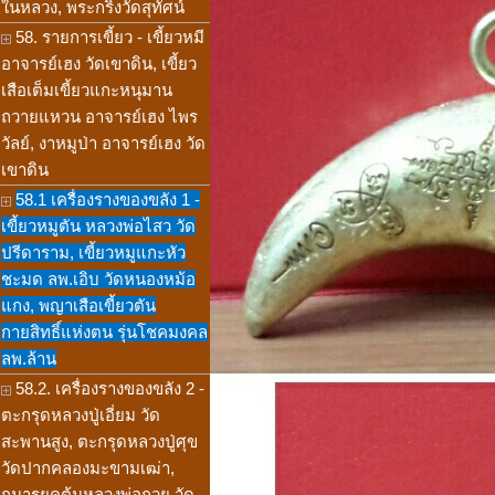
ในหลวง, พระกริ่งวัดสุทัศน์
58. รายการเขี้ยว - เขี้ยวหมี
อาจารย์เฮง วัดเขาดิน, เขี้ยว
เสือเต็มเขี้ยวแกะหนุมาน
ถวายแหวน อาจารย์เฮง ไพร
วัลย์, งาหมูป่า อาจารย์เฮง วัด
เขาดิน
58.1 เครื่องรางของขลัง 1 -
เขี้ยวหมูตัน หลวงพ่อไสว วัด
ปรีดาราม, เขี้ยวหมูแกะหัว
ชะมด ลพ.เอิบ วัดหนองหม้อ
แกง, พญาเสือเขี้ยวตัน
กายสิทธิ์แห่งตน รุ่นโชคมงคล
ลพ.ล้าน
58.2. เครื่องรางของขลัง 2 -
ตะกรุดหลวงปู่เอี่ยม วัด
สะพานสูง, ตะกรุดหลวงปู่ศุข
วัดปากคลองมะขามเฒ่า,
กุมารยุคต้นหลวงพ่อกวย วัด