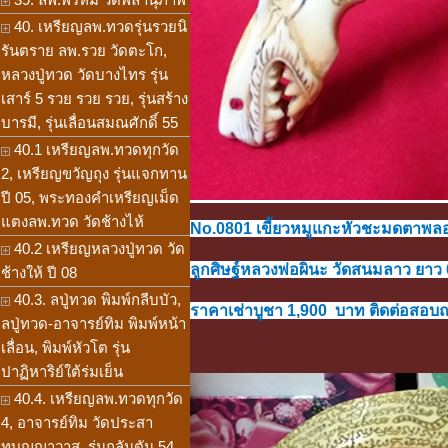
40. เหรียญลพ.ทวดรุ่นรวยนิ
รันตราย ลพ.รวย วัดตะโก,
หลวงปู่ทวด วัดบางไทร รุ่น
เสาร์ 5 รวย รวย รวย, รุ่นสร้าง
บารมี, รุ่นเลื่อนสมณศักดิ์ 55
40.1 เหรียญลพ.ทวดทุกวัด
2, เหรียญขวัญถุง รุ่นแจกทาน
ปี 05, พระทองคำเหรียญเม็ด
แตงลพ.ทวด วัดช้างไห้
No.0801 เขี้ยวหมูแกะหัวชะมดตาพลอ
40.2 เหรียญหลวงปู่ทวด วัด
ลูกศิษฐ์หลวงพ่อผินะ วัดสนมลาว ยาว 
ช้างให้ ปี 08
40.3. ลปู่ทวด พิมพ์กลีบบัว,
ราคาเช่าบูชา 1,900 บาท ติดต่อสอบถาม
ลปู่ทวด-อาจารย์ทิม พิมพ์หน้า
เลื่อน, พิมพ์หัวโต รุ่น
ปาฏิหาริย์ใต้ร่มเย็น
40.4. เหรียญลพ.ทวดทุกวัด
4, อาจารย์ทิม วัดประสา
ทบุญญาวาส, รุ่นกลันตัน 54