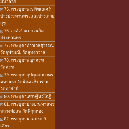
มหาลาภ
75. พระบูชาพระพิฆเณศร์
ปางประทานพระและปางเสวย
สุข
76. องค์เจ้าแม่กวนอิม
ประทานพร
77. พระบูชาท้าวเวสสุวรรณ
วัดจุฬามณี, วัดสุทธาวาส
78. พระบูชาพญาครุฑ
วัดครุฑ
79. พระบูชาอุปคุตจกบาตร
มหาลาภ วัดนิคมวชิราราม,
วัดท่าจำปี
80. พระบูชาเศรษฐีนวโกฎิ
81. พระบูชาปางประทานพร
หลวงพ่อแพ วัดพิกุลทอง
82. พระบูชานาคปรก 9
เศียร