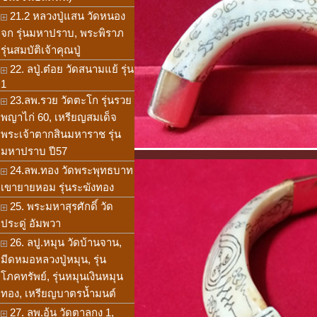
21.2 หลวงปู่แสน วัดหนอง
จก รุ่นมหาปราบ, พระพิราภ
รุ่นสมบัติเจ้าคุณปู่
22. ลปู่.ต๋อย วัดสนามแย้ รุ่น
1
23.ลพ.รวย วัดตะโก รุ่นรวย
พญาไก่ 60, เหรียญสมเด็จ
พระเจ้าตากสินมหาราช รุ่น
มหาปราบ ปี57
24.ลพ.ทอง วัดพระพุทธบาท
เขายายหอม รุ่นระฆังทอง
25. พระมหาสุรศักดิ์ วัด
ประดู่ อัมพวา
26. ลปู.หมุน วัดบ้านจาน,
มีดหมอหลวงปู่หมุน, รุ่น
โภคทรัพย์, รุ่นหมุนเงินหมุน
ทอง, เหรียญบาตรน้ำมนต์
27. ลพ.อุ้น วัดตาลกง 1,