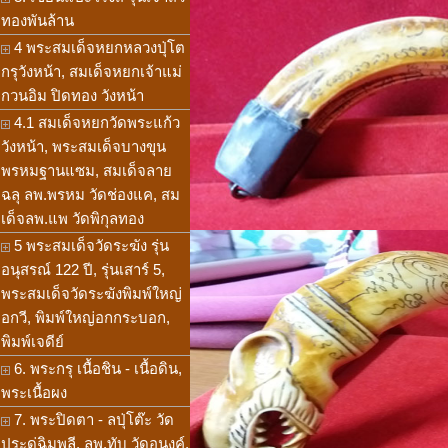
ทองพันล้าน
4 พระสมเด็จหยกหลวงปุ่โต
กรุวังหน้า, สมเด็จหยกเจ้าแม่
กวนอิม ปิดทอง วังหน้า
4.1 สมเด็จหยกวัดพระแก้ว
วังหน้า, พระสมเด็จบางขุน
พรหมฐานแซม, สมเด็จลาย
ฉลุ ลพ.พรหม วัดช่องแค, สม
เด็จลพ.แพ วัดพิกุลทอง
5 พระสมเด็จวัดระฆัง รุ่น
อนุสรณ์ 122 ปี, รุ่นเสาร์ 5,
พระสมเด็จวัดระฆังพิมพ์ใหญ่
อกวี, พิมพ์ใหญ่อกกระบอก,
พิมพ์เจดีย์
6. พระกรุ เนื้อชิน - เนื้อดิน,
พระเนื้อผง
7. พระปิดตา - ลปุ่โต๊ะ วัด
ประดู่ฉิมพลี, ลพ.ทับ วัดอนงค์,