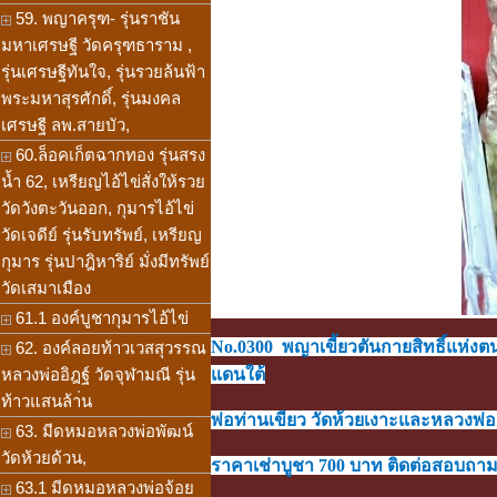
59. พญาครุฑ- รุ่นราชัน
มหาเศรษฐี วัดครุฑธาราม ,
รุ่นเศรษฐีทันใจ, รุ่นรวยล้นฟ้า
พระมหาสุรศักดิ์, รุ่นมงคล
เศรษฐี ลพ.สายบัว,
60.ล็อคเก็ตฉากทอง รุ่นสรง
น้ำ 62, เหรียญไอ้ไข่สั่งให้รวย
วัดวังตะวันออก, กุมารไอ้ไข่
วัดเจดีย์ รุ่นรับทรัพย์, เหรียญ
กุมาร รุ่นปาฎิหาริย์ มั่งมีทรัพย์
วัดเสมาเมือง
61.1 องค์บูชากุมารไอ้ไข่
No.0300 พญาเขี้ยวตันกายสิทธิ์แห่งต
62. องค์ลอยท้าวเวสสุวรรณ
หลวงพ่ออิฎฐ์ วัดจุฬามณี รุ่น
แดนใต้
ท้าวแสนล้า่น
พ่อท่านเขียว วัดห้วยเงาะและหลวงพ่อล
63. มีดหมอหลวงพ่อพัฒน์
วัดห้วยด้วน,
ราคาเช่าบูชา 700 บาท ติดต่อสอบถามได้
63.1 มีดหมอหลวงพ่อจ้อย