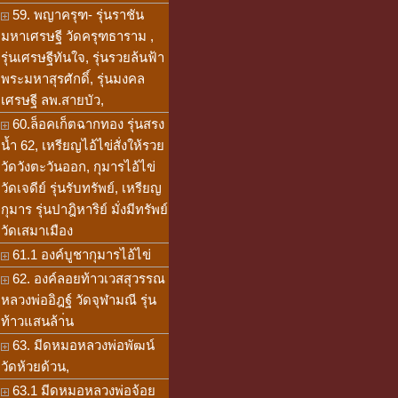
59. พญาครุฑ- รุ่นราชัน
มหาเศรษฐี วัดครุฑธาราม ,
รุ่นเศรษฐีทันใจ, รุ่นรวยล้นฟ้า
พระมหาสุรศักดิ์, รุ่นมงคล
เศรษฐี ลพ.สายบัว,
60.ล็อคเก็ตฉากทอง รุ่นสรง
น้ำ 62, เหรียญไอ้ไข่สั่งให้รวย
วัดวังตะวันออก, กุมารไอ้ไข่
วัดเจดีย์ รุ่นรับทรัพย์, เหรียญ
กุมาร รุ่นปาฎิหาริย์ มั่งมีทรัพย์
วัดเสมาเมือง
61.1 องค์บูชากุมารไอ้ไข่
62. องค์ลอยท้าวเวสสุวรรณ
หลวงพ่ออิฎฐ์ วัดจุฬามณี รุ่น
ท้าวแสนล้า่น
63. มีดหมอหลวงพ่อพัฒน์
วัดห้วยด้วน,
63.1 มีดหมอหลวงพ่อจ้อย