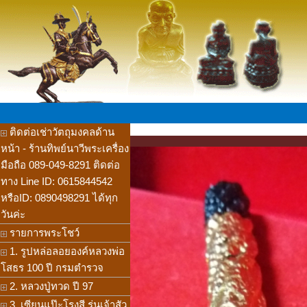
ติดต่อเช่าวัตถุมงคลด้าน
หน้า - ร้านทิพย์นาวีพระเครื่อง
มือถือ 089-049-8291 ติดต่อ
ทาง Line ID: 0615844542
หรือID: 0890498291 ได้ทุก
วันค่ะ
รายการพระโชว์
1. รูปหล่อลอยองค์หลวงพ่อ
โสธร 100 ปี กรมตำรวจ
2. หลวงปู่ทวด ปี 97
3. เซียนแป๊ะโรงสี รุ่นเจ้าสัว