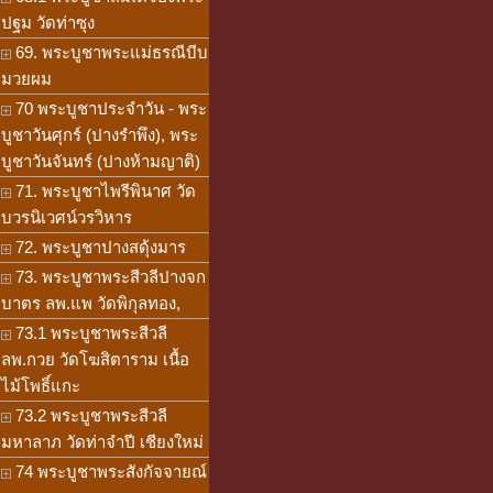
ปฐม วัดท่าซุง
69. พระบูชาพระแม่ธรณีบีบ
มวยผม
70 พระบูชาประจำวัน - พระ
บูชาวันศุกร์ (ปางรำพึง), พระ
บูชาวันจันทร์ (ปางห้ามญาติ)
71. พระบูชาไพรีพินาศ วัด
บวรนิเวศน์วรวิหาร
72. พระบูชาปางสดุ้งมาร
73. พระบูชาพระสีวลีปางจก
บาตร ลพ.แพ วัดพิกุลทอง,
73.1 พระบูชาพระสีวลี
ลพ.กวย วัดโฆสิตาราม เนื้อ
ไม้โพธิ์แกะ
73.2 พระบูชาพระสีวลี
มหาลาภ วัดท่าจำปี เชียงใหม่
74 พระบูชาพระสังกัจจายณ์