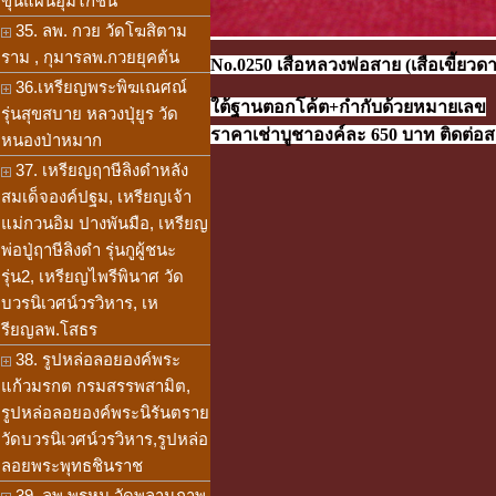
ขุนแผนอุ้มไก่ชน
35. ลพ. กวย วัดโฆสิตาม
ราม , กุมารลพ.กวยยุคต้น
No.0250 เสือหลวงพ่อสาย (เสือเขี้ยวด
36.เหรียญพระพิฆเณศณ์
ใต้ฐานตอกโค้ต+กำกับด้วยหมายเลข
รุ่นสุขสบาย หลวงปุ่ยูร วัด
ราคาเช่าบูชาองค์ละ 650 บาท ติดต่อสอ
หนองป่าหมาก
37. เหรียญฤาษีลิงดำหลัง
สมเด็จองค์ปฐม, เหรียญเจ้า
แม่กวนอิม ปางพันมือ, เหรียญ
พ่อปู่ฤาษีลิงดำ รุ่นกูผู้ชนะ
รุ่น2, เหรียญไพรีพินาศ วัด
บวรนิเวศน์วรวิหาร, เห
รียญลพ.โสธร
38. รูปหล่อลอยองค์พระ
แก้วมรกต กรมสรรพสามิต,
รูปหล่อลอยองค์พระนิรันตราย
วัดบวรนิเวศน์วรวิหาร,รูปหล่อ
ลอยพระพุทธชินราช
39. ลพ.พรหม วัดพลานุภาพ