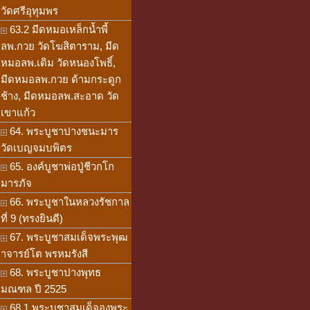
วัดศรีอุทุมพร
63.2 มีดหมอเหล็กน้ำพี้
ลพ.กวย วัดโฆสิตาราม, มีด
หมอลพ.เดิม วัดหนองโพธิ์,
มีดหมอลพ.กวย ด้ามกระดูก
ช้าง, มีดหมอลพ.สะอาด วัด
เขาแก้ว
64. พระบูชาปางชนะมาร
วัดเบญจมบพิตร
65. องค์บูชาพ่อปู่ชีวกโก
มารภัจ
66. พระบูชาในหลวงรัชกาล
ที่ 9 (ทรงยินดี)
67. พระบูชาสมเด็จพระพุฒ
าจารย์โต พรหมรังสี
68. พระบูชาปางพุทธ
มณฑล ปี 2525
68.1 พระบูชาสมเด็จองพระ