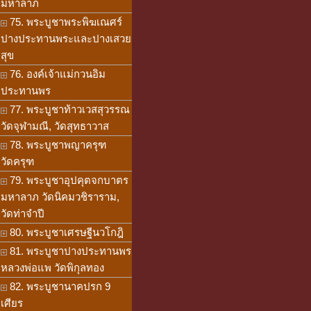
มหาลาภ
75. พระบูชาพระพิฆเณศร์
ปางประทานพระและปางเสวย
สุข
76. องค์เจ้าแม่กวนอิม
ประทานพร
77. พระบูชาท้าวเวสสุวรรณ
วัดจุฬามณี, วัดสุทธาวาส
78. พระบูชาพญาครุฑ
วัดครุฑ
79. พระบูชาอุปคุตจกบาตร
มหาลาภ วัดนิคมวชิราราม,
วัดท่าจำปี
80. พระบูชาเศรษฐีนวโกฎิ
81. พระบูชาปางประทานพร
หลวงพ่อแพ วัดพิกุลทอง
82. พระบูชานาคปรก 9
เศียร