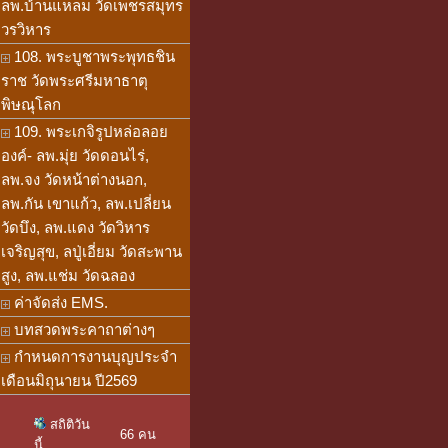
ลพ.บ้านแหลม วัดเพชรสมุทร
วรวิหาร
108. พระบูชาพระพุทธชิน
ราช วัดพระศรีมหาธาตุ
พิษณุโลก
109. พระเกจิรูปหล่อลอย
องค์- ลพ.มุ่ย วัดดอนไร่,
ลพ.จง วัดหน้าต่างนอก,
ลพ.กัน เขาแก้ว, ลพ.เปลี่ยน
วัดบึง, ลพ.แดง วัดวิหาร
เจริญสุข, ลปู่เอี่ยม วัดสะพาน
สูง, ลพ.แช่ม วัดฉลอง
ค่าจัดส่ง EMS.
บทสวดพระคาถาต่างๆ
กำหนดการงานบุญประจำ
เดือนมิถุนายน ปี2569
สถิติวัน
66 คน
นี้