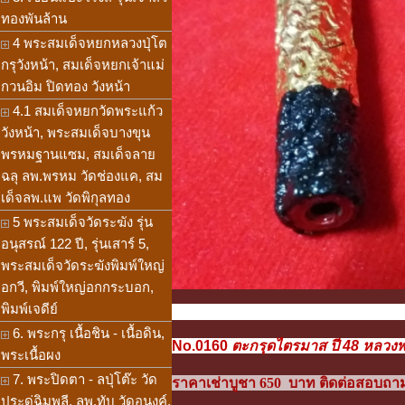
ทองพันล้าน
4 พระสมเด็จหยกหลวงปุ่โต
กรุวังหน้า, สมเด็จหยกเจ้าแม่
กวนอิม ปิดทอง วังหน้า
4.1 สมเด็จหยกวัดพระแก้ว
วังหน้า, พระสมเด็จบางขุน
พรหมฐานแซม, สมเด็จลาย
ฉลุ ลพ.พรหม วัดช่องแค, สม
เด็จลพ.แพ วัดพิกุลทอง
5 พระสมเด็จวัดระฆัง รุ่น
อนุสรณ์ 122 ปี, รุ่นเสาร์ 5,
พระสมเด็จวัดระฆังพิมพ์ใหญ่
อกวี, พิมพ์ใหญ่อกกระบอก,
พิมพ์เจดีย์
6. พระกรุ เนื้อชิน - เนื้อดิน,
No.0160
ตะกรุดไตรมาส ปี 48 หลวงพ่อ
พระเนื้อผง
7. พระปิดตา - ลปุ่โต๊ะ วัด
ราคาเช่าบูชา 650 บาท ติดต่อสอบถามได
ประดู่ฉิมพลี, ลพ.ทับ วัดอนงค์,