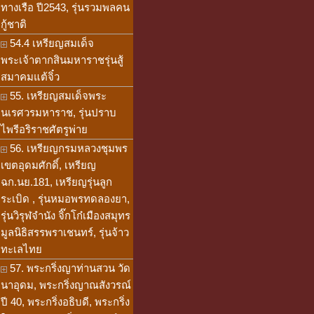
ทางเรือ ปี2543, รุ่นรวมพลคน
กู้ชาติ
54.4 เหรียญสมเด็จ
พระเจ้าตากสินมหาราชรุ่นสู้
สมาคมแต้จิ๋ว
55. เหรียญสมเด็จพระ
นเรศวรมหาราช, รุ่นปราบ
ไพรีอริราชศัตรูพ่าย
56. เหรียญกรมหลวงชุมพร
เขตอุดมศักดิ์, เหรียญ
ฉก.นย.181, เหรียญรุ่นลูก
ระเบิด , รุ่นหมอพรทดลองยา,
รุ่นวิรุฬจำนัง จิ๊กโก๋เมืองสมุทร
มูลนิธิสรรพราเชนทร์, รุ่นจ้าว
ทะเลไทย
57. พระกริ่งญาท่านสวน วัด
นาอุดม, พระกริ่งญาณสังวรณ์
ปี 40, พระกริ่งอธิบดี, พระกริ่ง