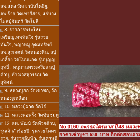
ลพ.แดง วัดเขาบันไดอิฐ,
ลพ.ร้าย วัดเขายี่สาร, แร่บาง
ไผ่ลปู่จันทร์ วัดโมลี
8. รายการพระใหม่ -
เหรียญเทพทันใจ รุ่นรวย
ทันใจ, พญาหมู อุดมทรัพย์
ลพ.สุรเจตน์ วัดหนองหิน, ลปู่
เกลี้ยง วัดโนนแกด รุ่นบุญญ
ฤทธิ์ , หนุมานทรงเครื่อง ลปู่
คำบุ, ท้าวเวสสุวรรณ วัด
สุทัศน์
9. หลวงปู่ฮก วัดเขาซก, วัด
หนองงูเหลือม
10. หลวงปู่ผาด วัดไร่
11. หลวงพ่อพริ้ง วัดซับชมพู
12. ลพ. พัฒน์ วัดห้วยด้วน,
No.0160
ตะกรุดไตรมาส ปี 48 หลวงพ่
รุ่นเจ้าสัวร้อยปี, รุ่นรวยโคตร
ราคาเช่าบูชา 650 บาท ติดต่อสอบถามได
รวย, รุ่นรวยล้นฟ้า, รุ่นเศรษฐ๊