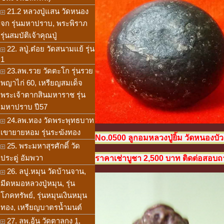
21.2 หลวงปู่แสน วัดหนอง
จก รุ่นมหาปราบ, พระพิราภ
รุ่นสมบัติเจ้าคุณปู่
22. ลปู่.ต๋อย วัดสนามแย้ รุ่น
1
23.ลพ.รวย วัดตะโก รุ่นรวย
พญาไก่ 60, เหรียญสมเด็จ
พระเจ้าตากสินมหาราช รุ่น
มหาปราบ ปี57
24.ลพ.ทอง วัดพระพุทธบาท
เขายายหอม รุ่นระฆังทอง
No.0500 ลูกอมหลวงปู่ยิ้ม วัดหนองบัว
25. พระมหาสุรศักดิ์ วัด
ประดู่ อัมพวา
ราคาเช่าบูชา 2,500 บาท ติดต่อสอบถาม
26. ลปู.หมุน วัดบ้านจาน,
มีดหมอหลวงปู่หมุน, รุ่น
โภคทรัพย์, รุ่นหมุนเงินหมุน
ทอง, เหรียญบาตรน้ำมนต์
27. ลพ.อุ้น วัดตาลกง 1,