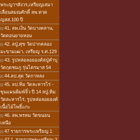
พระญาฯสังวร,เหรียญเสมา
เลื่อนสมณศักดิ์ ลพ.ทวด
ญสส.100 ปี
41. ลพ.เงิน วัดบางคลาน,
วัดดอนยายหอม
42. ลปู่.ศุข วัดปากคลอง
มะขามเฒ่า, เหรียญ ร.ศ.129
43. รูปหล่อลอยองค์ลปู่คำบุ
วัดกุดชมภู รุ่นไตรมาส 54
44.ลป.สุด วัดกาหลง
45. ลป.ทิม วัดละหารไร่ -
ขุนแผนพิมพ์จิ๋ว ปี 14 ลปู่.ทิม
วัดละหารไร่, รูปหล่อลอยองค์
เนื้อไม้โพธิ์แกะ
46. ลพ.พรหม วัดขนอน
เหนือ
47 รายการพระเหรียญ 1
47.1. รายการพระเหรียญ 2,