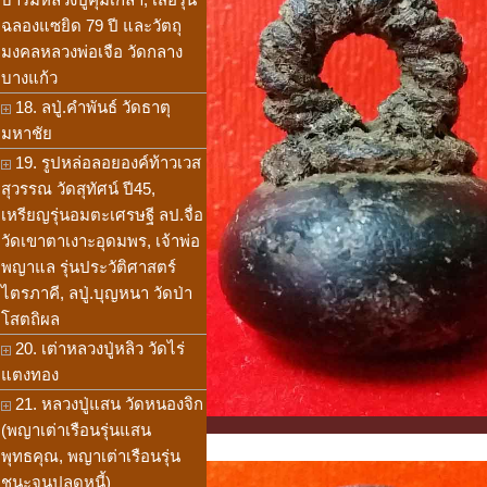
ฉลองแซยิด 79 ปี และวัตถุ
มงคลหลวงพ่อเจือ วัดกลาง
บางแก้ว
18. ลปู่.คำพันธ์ วัดธาตุ
มหาชัย
19. รูปหล่อลอยองค์ท้าวเวส
สุวรรณ วัดสุทัศน์ ปี45,
เหรียญรุ่นอมตะเศรษฐี ลป.จื่อ
วัดเขาตาเงาะอุดมพร, เจ้าพ่อ
พญาแล รุ่นประวัติศาสตร์
ไตรภาคี, ลปู่.บุญหนา วัดป่า
โสตถิผล
20. เต่าหลวงปู่หลิว วัดไร่
แตงทอง
21. หลวงปู่แสน วัดหนองจิก
(พญาเต่าเรือนรุ่นแสน
พุทธคุณ, พญาเต่าเรือนรุ่น
ชนะจนปลดหนี้)