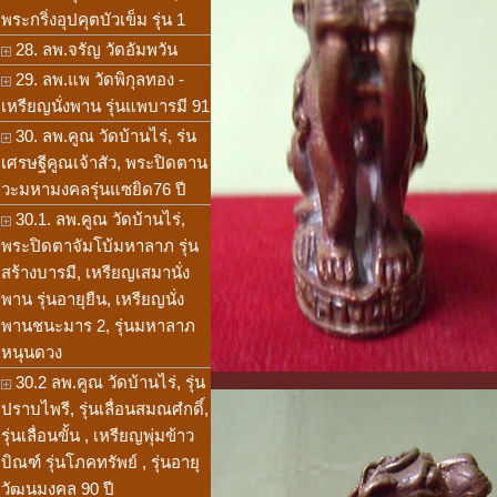
พระกริ่งอุปคุตบัวเข็ม รุ่น 1
28. ลพ.จรัญ วัดอัมพวัน
29. ลพ.แพ วัดพิกุลทอง -
เหรียญนั่งพาน รุ่นแพบารมี 91
30. ลพ.คูณ วัดบ้านไร่, ร่น
เศรษฐีคูณเจ้าสัว, พระปิดตาน
วะมหามงคลรุ่นแซยิด76 ปี
30.1. ลพ.คูณ วัดบ้านไร่,
พระปิดตาจัมโบ้มหาลาภ รุ่น
สร้างบารมี, เหรียญเสมานั่ง
พาน รุ่นอายุยืน, เหรียญนั่ง
พานชนะมาร 2, รุ่นมหาลาภ
หนุนดวง
30.2 ลพ.คูณ วัดบ้านไร่, รุ่น
ปราบไพรี, รุ่นเลื่อนสมณศํกดิ์,
รุ่นเลื่อนขั้น , เหรียญพุ่มข้าว
บิณฑ์ รุ่นโภคทรัพย์ , รุ่นอายุ
วัฒนมงคล 90 ปี