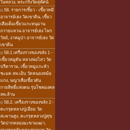
ในหลวง, พระกริ่งวัดสุทัศน์
58. รายการเขี้ยว - เขี้ยวหมี
อาจารย์เฮง วัดเขาดิน, เขี้ยว
เสือเต็มเขี้ยวแกะหนุมาน
ถวายแหวน อาจารย์เฮง ไพร
วัลย์, งาหมูป่า อาจารย์เฮง วัด
เขาดิน
58.1 เครื่องรางของขลัง 1 -
เขี้ยวหมูตัน หลวงพ่อไสว วัด
ปรีดาราม, เขี้ยวหมูแกะหัว
ชะมด ลพ.เอิบ วัดหนองหม้อ
แกง, พญาเสือเขี้ยวตัน
กายสิทธิ์แห่งตน รุ่นโชคมงคล
ลพ.ล้าน
58.2. เครื่องรางของขลัง 2 -
ตะกรุดหลวงปู่เอี่ยม วัด
สะพานสูง, ตะกรุดหลวงปู่ศุข
วัดปากคลองมะขามเฒ่า,
กุมารยุคต้นหลวงพ่อกวย วัด