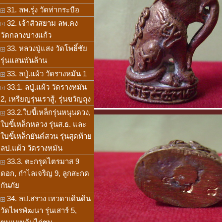
31. ลพ.รุ่ง วัดท่ากระบือ
32. เจ้าสัวสยาม ลพ.คง
วัดกลางบางแก้ว
33. หลวงปู่แสง วัดโพธิ์ชัย
รุ่นแสนพันล้าน
33. ลปู่.แผ้ว วัดรางหมัน 1
33.1. ลปู่.แผ้ว วัดรางหมัน
2, เหรียญรุ่นเราสู้, รุ่นขวัญถุง
33.2.ใบขี้เหล็กรุ่นหนุนดวง,
ใบขี้เหล็กหลวง รุ่นส.ธ. และ
ใบขี้เหล็กยันต์สวน รุ่นสุดท้าย
ลป.แผ้ว วัดรางหมัน
33.3. ตะกรุดไตรมาส 9
ดอก, กำไลเจริญ 9, ลูกสะกด
กันภัย
34. ลป.สรวง เทวดาเดินดิน
วัดไพรพัฒนา รุ่นเสาร์ 5,