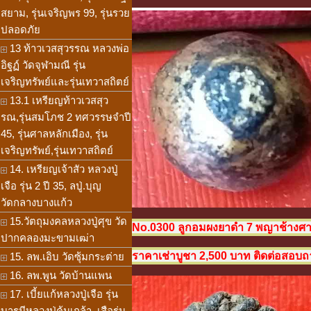
สยาม, รุ่นเจริญพร 99, รุ่นรวย
ปลอดภัย
13 ท้าวเวสสุวรรณ หลวงพ่อ
อิฐฏ์ วัดจุฬามณี รุ่น
เจริญทรัพย์และรุ่นเทวาสถิตย์
13.1 เหรียญท้าวเวสสุว
รณ,รุ่นสมโภช 2 ทศวรรษจำปี
45, รุ่นศาลหลักเมือง, รุ่น
เจริญทรัพย์,รุ่นเทวาสถิตย์
14. เหรียญเจ้าสัว หลวงปู่
เจือ รุ่น 2 ปี 35, ลปู่.บุญ
วัดกลางบางแก้ว
15.วัตถุมงคลหลวงปู่ศุข วัด
No.0300 ลูกอมผงยาดำ 7 พญาช้างศาร 
ปากคลองมะขามเฒ่า
ราคาเช่าบูชา 2,500 บาท ติดต่อสอบถาม
15. ลพ.เอิบ วัดซุ้มกระต่าย
16. ลพ.พูน วัดบ้านแพน
17. เบี้ยแก้หลวงปู่เจือ รุ่น
บารมีหลวงปู่คุ้มเกล้า, เสือรุ่น