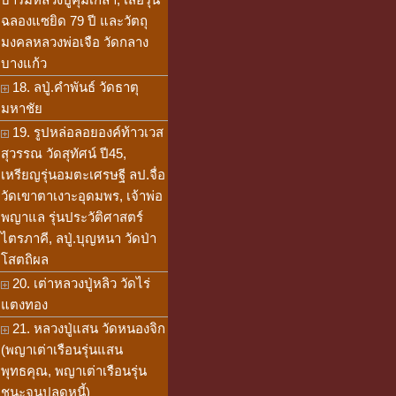
ฉลองแซยิด 79 ปี และวัตถุ
มงคลหลวงพ่อเจือ วัดกลาง
บางแก้ว
18. ลปู่.คำพันธ์ วัดธาตุ
มหาชัย
19. รูปหล่อลอยองค์ท้าวเวส
สุวรรณ วัดสุทัศน์ ปี45,
เหรียญรุ่นอมตะเศรษฐี ลป.จื่อ
วัดเขาตาเงาะอุดมพร, เจ้าพ่อ
พญาแล รุ่นประวัติศาสตร์
ไตรภาคี, ลปู่.บุญหนา วัดป่า
โสตถิผล
20. เต่าหลวงปู่หลิว วัดไร่
แตงทอง
21. หลวงปู่แสน วัดหนองจิก
(พญาเต่าเรือนรุ่นแสน
พุทธคุณ, พญาเต่าเรือนรุ่น
ชนะจนปลดหนี้)