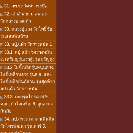
31. ลพ.รุ่ง วัดท่ากระบือ
32. เจ้าสัวสยาม ลพ.คง
วัดกลางบางแก้ว
33. หลวงปู่แสง วัดโพธิ์ชัย
รุ่นแสนพันล้าน
33. ลปู่.แผ้ว วัดรางหมัน 1
33.1. ลปู่.แผ้ว วัดรางหมัน
2, เหรียญรุ่นเราสู้, รุ่นขวัญถุง
33.2.ใบขี้เหล็กรุ่นหนุนดวง,
ใบขี้เหล็กหลวง รุ่นส.ธ. และ
ใบขี้เหล็กยันต์สวน รุ่นสุดท้าย
ลป.แผ้ว วัดรางหมัน
33.3. ตะกรุดไตรมาส 9
ดอก, กำไลเจริญ 9, ลูกสะกด
กันภัย
34. ลป.สรวง เทวดาเดินดิน
วัดไพรพัฒนา รุ่นเสาร์ 5,