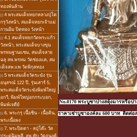
ทองพันล้าน
4 พระสมเด็จหยกหลวงปุ่โต
กรุวังหน้า, สมเด็จหยกเจ้าแม่
กวนอิม ปิดทอง วังหน้า
4.1 สมเด็จหยกวัดพระแก้ว
วังหน้า, พระสมเด็จบางขุน
พรหมฐานแซม, สมเด็จลาย
ฉลุ ลพ.พรหม วัดช่องแค, สม
เด็จลพ.แพ วัดพิกุลทอง
5 พระสมเด็จวัดระฆัง รุ่น
อนุสรณ์ 122 ปี, รุ่นเสาร์ 5,
พระสมเด็จวัดระฆังพิมพ์ใหญ่
อกวี, พิมพ์ใหญ่อกกระบอก,
No.0170 พระบูชาปางสดุ้งมารหรือปางม
พิมพ์เจดีย์
6. พระกรุ เนื้อชิน - เนื้อดิน,
ราคาเช่าบูชาองค์ละ 600 บาท ติดต่อสอ
พระเนื้อผง
7. พระปิดตา - ลปุ่โต๊ะ วัด
ประดู่ฉิมพลี, ลพ.ทับ วัดอนงค์,