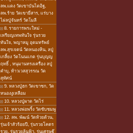
ลพ.แดง วัดเขาบันไดอิฐ,
ลพ.ร้าย วัดเขายี่สาร, แร่บาง
ไผ่ลปู่จันทร์ วัดโมลี
8. รายการพระใหม่ -
เหรียญเทพทันใจ รุ่นรวย
ทันใจ, พญาหมู อุดมทรัพย์
ลพ.สุรเจตน์ วัดหนองหิน, ลปู่
เกลี้ยง วัดโนนแกด รุ่นบุญญ
ฤทธิ์ , หนุมานทรงเครื่อง ลปู่
คำบุ, ท้าวเวสสุวรรณ วัด
สุทัศน์
9. หลวงปู่ฮก วัดเขาซก, วัด
หนองงูเหลือม
10. หลวงปู่ผาด วัดไร่
11. หลวงพ่อพริ้ง วัดซับชมพู
12. ลพ. พัฒน์ วัดห้วยด้วน,
รุ่นเจ้าสัวร้อยปี, รุ่นรวยโคตร
รวย, รุ่นรวยล้นฟ้า, รุ่นเศรษฐ๊