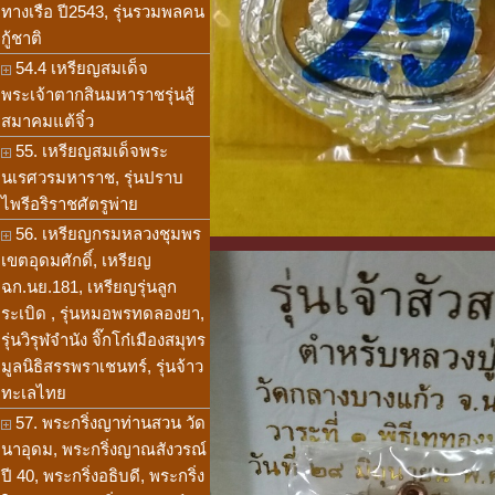
ทางเรือ ปี2543, รุ่นรวมพลคน
กู้ชาติ
54.4 เหรียญสมเด็จ
พระเจ้าตากสินมหาราชรุ่นสู้
สมาคมแต้จิ๋ว
55. เหรียญสมเด็จพระ
นเรศวรมหาราช, รุ่นปราบ
ไพรีอริราชศัตรูพ่าย
56. เหรียญกรมหลวงชุมพร
เขตอุดมศักดิ์, เหรียญ
ฉก.นย.181, เหรียญรุ่นลูก
ระเบิด , รุ่นหมอพรทดลองยา,
รุ่นวิรุฬจำนัง จิ๊กโก๋เมืองสมุทร
มูลนิธิสรรพราเชนทร์, รุ่นจ้าว
ทะเลไทย
57. พระกริ่งญาท่านสวน วัด
นาอุดม, พระกริ่งญาณสังวรณ์
ปี 40, พระกริ่งอธิบดี, พระกริ่ง