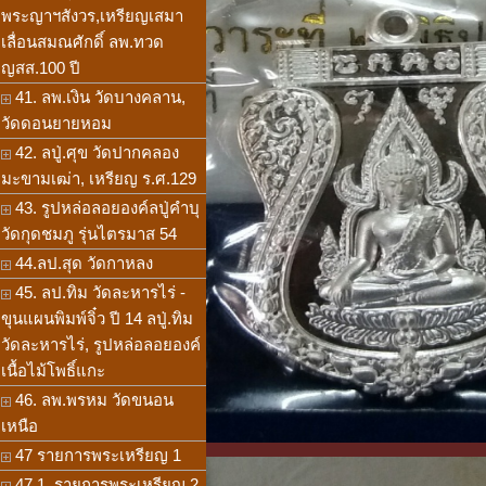
พระญาฯสังวร,เหรียญเสมา
เลื่อนสมณศักดิ์ ลพ.ทวด
ญสส.100 ปี
41. ลพ.เงิน วัดบางคลาน,
วัดดอนยายหอม
42. ลปู่.ศุข วัดปากคลอง
มะขามเฒ่า, เหรียญ ร.ศ.129
43. รูปหล่อลอยองค์ลปู่คำบุ
วัดกุดชมภู รุ่นไตรมาส 54
44.ลป.สุด วัดกาหลง
45. ลป.ทิม วัดละหารไร่ -
ขุนแผนพิมพ์จิ๋ว ปี 14 ลปู่.ทิม
วัดละหารไร่, รูปหล่อลอยองค์
เนื้อไม้โพธิ์แกะ
46. ลพ.พรหม วัดขนอน
เหนือ
47 รายการพระเหรียญ 1
47.1. รายการพระเหรียญ 2,