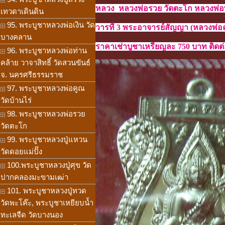
หลวง หลวงพ่อรวย วัดตะโก หลวงพ่อ
เทวดาเดินดิน
95. พระบูชาหลวงพ่อเงิน วัด
วารที่ 3 พระอาจารย์สัญญา (หลวงพ่อ
บางคลาน
ราคาเช่าบูชาเหรียญละ 750 บาท ติดต่อ
96. พระบูชาหลวงพ่อท่าน
คล้าย วาจาสิทธิ์ วัดสวนขันธ์
จ. นครศรีธรรมราช
97. พระบูชาหลวงพ่อคูณ
วัดบ้านไร่
98. พระบูชาหลวงพ่อรวย
วัดตะโก
99. พระบูชาหลวงปู่แหวน
วัดดอยแม่ปั๊ง
100.พระบูชาหลวงปู่ศุข วัด
ปากคลองมะขามเฒ่า
101. พระบูชาหลวงปู่ทวด
วัดพะโค๊ะ, พระบูชาเหยียบน้ำ
ทะเลจืด วัดบางนอง