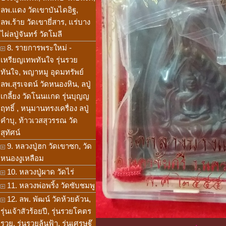
ลพ.แดง วัดเขาบันไดอิฐ,
ลพ.ร้าย วัดเขายี่สาร, แร่บาง
ไผ่ลปู่จันทร์ วัดโมลี
8. รายการพระใหม่ -
เหรียญเทพทันใจ รุ่นรวย
ทันใจ, พญาหมู อุดมทรัพย์
ลพ.สุรเจตน์ วัดหนองหิน, ลปู่
เกลี้ยง วัดโนนแกด รุ่นบุญญ
ฤทธิ์ , หนุมานทรงเครื่อง ลปู่
คำบุ, ท้าวเวสสุวรรณ วัด
สุทัศน์
9. หลวงปู่ฮก วัดเขาซก, วัด
หนองงูเหลือม
10. หลวงปู่ผาด วัดไร่
11. หลวงพ่อพริ้ง วัดซับชมพู
12. ลพ. พัฒน์ วัดห้วยด้วน,
รุ่นเจ้าสัวร้อยปี, รุ่นรวยโคตร
รวย, รุ่นรวยล้นฟ้า, รุ่นเศรษฐ๊