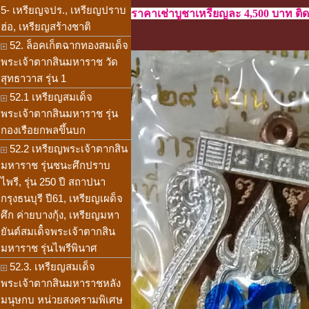
5- เหรียญจปร., เหรียญปราบ
ราคาเช่าบูชาเหรียญละ 4,500 บาท ติดต
ฮ่อ, เหรียญสร้างชาติ
52. ล็อคเก็ตฉากทองสมเด็จ
พระเจ้าตากสินมหาราช วัด
สุทธาวาส รุ่น 1
52.1 เหรียญสมเด็จ
พระเจ้าตากสินมหาราช รุ่น
กองเรือยกพลขึ้นบก
52.2 เหรียญพระเจ้าตากสิน
มหาราช รุ่นชนะศึกปราบ
ไพรี, รุ่น 250 ปี สถาปนา
กรุงธนบุรี ปี61, เหรียญเผด็จ
ศึก ค่ายบางกุ้ง, เหรียญมหา
ยันต์สมเด็๋จพระเจ้าตากสิน
มหาราช รุ่นไพรีพินาศ
52.3. เหรียญสมเด็จ
พระเจ้าตากสินมหาราชหลัง
มนุษกบ หน่วยสงครามพิเศษ