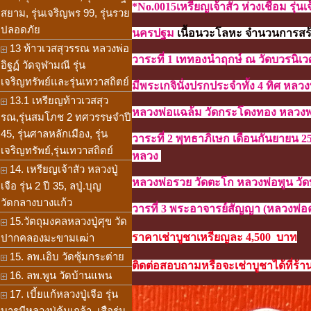
*No.0015เหรียญเจ้าสัว ห่วงเชื่อม ร
สยาม, รุ่นเจริญพร 99, รุ่นรวย
ปลอดภัย
นครปฐม
เนื้อนวะโลหะ จำนวนการสร้
13 ท้าวเวสสุวรรณ หลวงพ่อ
วาระที่ 1 เททองนำฤกษ์ ณ วัดบวรนิเ
อิฐฏ์ วัดจุฬามณี รุ่น
เจริญทรัพย์และรุ่นเทวาสถิตย์
มีพระเกจินั่งปรกประจำทั้ง 4 ทิศ
หลวงพ
13.1 เหรียญท้าวเวสสุว
หลวงพ่อแฉล้ม วัดกระโดงทอง หลวงพ
รณ,รุ่นสมโภช 2 ทศวรรษจำปี
45, รุ่นศาลหลักเมือง, รุ่น
วาระที่ 2 พุทธาภิเษก เดือนกันยายน 
เจริญทรัพย์,รุ่นเทวาสถิตย์
หลวง
14. เหรียญเจ้าสัว หลวงปู่
หลวงพ่อรวย วัดตะโก หลวงพ่อพูน วั
เจือ รุ่น 2 ปี 35, ลปู่.บุญ
วัดกลางบางแก้ว
วารที่ 3 พระอาจารย์สัญญา (หลวงพ่อ
15.วัตถุมงคลหลวงปู่ศุข วัด
ราคาเช่าบูชาเหรียญละ 4,500 บาท
ปากคลองมะขามเฒ่า
15. ลพ.เอิบ วัดซุ้มกระต่าย
ติดต่อสอบถามหรือจะเช่าบูชาได้ที่ร้าน
16. ลพ.พูน วัดบ้านแพน
17. เบี้ยแก้หลวงปู่เจือ รุ่น
บารมีหลวงปู่คุ้มเกล้า, เสือรุ่น