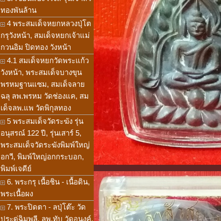
ทองพันล้าน
4 พระสมเด็จหยกหลวงปุ่โต
กรุวังหน้า, สมเด็จหยกเจ้าแม่
กวนอิม ปิดทอง วังหน้า
4.1 สมเด็จหยกวัดพระแก้ว
วังหน้า, พระสมเด็จบางขุน
พรหมฐานแซม, สมเด็จลาย
ฉลุ ลพ.พรหม วัดช่องแค, สม
เด็จลพ.แพ วัดพิกุลทอง
5 พระสมเด็จวัดระฆัง รุ่น
อนุสรณ์ 122 ปี, รุ่นเสาร์ 5,
พระสมเด็จวัดระฆังพิมพ์ใหญ่
อกวี, พิมพ์ใหญ่อกกระบอก,
พิมพ์เจดีย์
6. พระกรุ เนื้อชิน - เนื้อดิน,
พระเนื้อผง
7. พระปิดตา - ลปุ่โต๊ะ วัด
ประดู่ฉิมพลี, ลพ.ทับ วัดอนงค์,