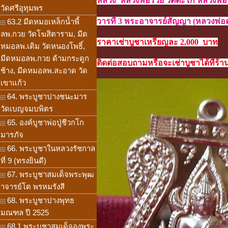
หลวง หลวงพ่อรวย วัดตะโก หลวงพ่อ
วัดศรีอุทุมพร
วารที่ 3 พระอาจารย์สัญญา (หลวงพ่อ
63.2 มีดหมอเหล็กน้ำพี้
ลพ.กวย วัดโฆสิตาราม, มีด
ราคาเช่าบูชาเหรียญละ 2,000 บาท
หมอลพ.เดิม วัดหนองโพธิ์,
มีดหมอลพ.กวย ด้ามกระดูก
ติดต่อสอบถามหรือจะเช่าบูชาได้ที่ร้าน
ช้าง, มีดหมอลพ.สะอาด วัด
เขาแก้ว
64. พระบูชาปางชนะมาร
วัดเบญจมบพิตร
65. องค์บูชาพ่อปู่ชีวกโก
มารภัจ
66. พระบูชาในหลวงรัชกาล
ที่ 9 (ทรงยินดี)
67. พระบูชาสมเด็จพระพุฒ
าจารย์โต พรหมรังสี
68. พระบูชาปางพุทธ
มณฑล ปี 2525
68.1 พระบูชาสมเด็จองพระ