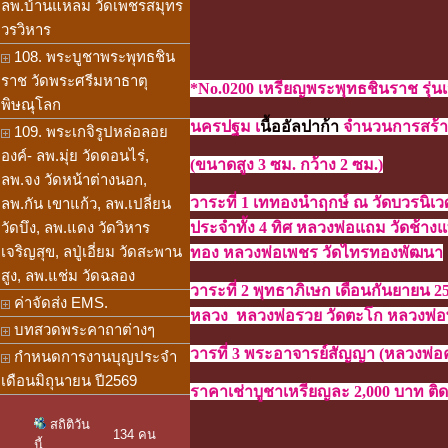
ลพ.บ้านแหลม วัดเพชรสมุทร
วรวิหาร
108. พระบูชาพระพุทธชิน
ราช วัดพระศรีมหาธาตุ
*No.0200 เหรียญพระพุทธชินราช รุ่
พิษณุโลก
นครปฐม เ
นื้ออัลปาก้า
จำน
วนการสร้า
109. พระเกจิรูปหล่อลอย
องค์- ลพ.มุ่ย วัดดอนไร่,
(ขนาดสูง 3 ซม. กว้าง 2 ซม.)
ลพ.จง วัดหน้าต่างนอก,
วาระที่ 1 เททองนำฤกษ์ ณ วัดบวรนิเ
ลพ.กัน เขาแก้ว, ลพ.เปลี่ยน
วัดบึง, ลพ.แดง วัดวิหาร
ประจำทั้ง 4 ทิศ หลวงพ่อแถม วัดช้า
เจริญสุข, ลปู่เอี่ยม วัดสะพาน
ทอง หลวงพ่อเพชร วัดไทรทองพัฒนา
สูง, ลพ.แช่ม วัดฉลอง
วาระที่ 2 พุทธาภิเษก เดือนกันยายน 
ค่าจัดส่ง EMS.
หลวง หลวงพ่อรวย วัดตะโก หลวงพ่อ
บทสวดพระคาถาต่างๆ
วารที่ 3 พระอาจารย์สัญญา (หลวงพ่อ
กำหนดการงานบุญประจำ
เดือนมิถุนายน ปี2569
ราคาเช่าบูชาเหรียญละ 2,000 บาท ติดต
สถิติวัน
134 คน
นี้