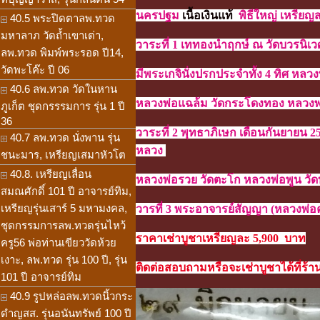
นครปฐม
เนื้อเงินแท้
พิธีใหญ่
เหรียญ
40.5 พระปิดตาลพ.ทวด
มหาลาภ วัดถ้ำเขาเต่า,
วาระที่ 1 เททองนำฤกษ์ ณ วัดบวรนิเ
ลพ.ทวด พิมพ์พระรอด ปี14,
วัดพะโค๊ะ ปี 06
มีพระเกจินั่งปรกประจำทั้ง 4 ทิศ
หลวงพ
40.6 ลพ.ทวด วัดในหาน
หลวงพ่อแฉล้ม วัดกระโดงทอง หลวงพ
ภูเก็ต ชุดกรรรมการ รุ่น 1 ปี
36
วาระที่ 2 พุทธาภิเษก เดือนกันยายน 
40.7 ลพ.ทวด นั่งพาน รุ่น
หลวง
ชนะมาร, เหรียญเสมาหัวโต
40.8. เหรียญเลื่อน
หลวงพ่อรวย วัดตะโก หลวงพ่อพูน วั
สมณศักดิ์ 101 ปี อาจารย์ทิม,
เหรียญรุ่นเสาร์ 5 มหามงคล,
วารที่ 3 พระอาจารย์สัญญา (หลวงพ่อ
ชุดกรรมการลพ.ทวดรุ่นไหว้
ราคาเช่าบูชาเหรียญละ 5,900 บาท
ครู56 พ่อท่านเขียววัดห้วย
เงาะ, ลพ.ทวด รุ่น 100 ปี, รุ่น
ติดต่อสอบถามหรือจะเช่าบูชาได้ที่ร้าน
101 ปี อาจารย์ทิม
40.9 รูปหล่อลพ.ทวดนิ้วกระ
ดำญสส. รุ่นอนันทรัพย์ 100 ปี