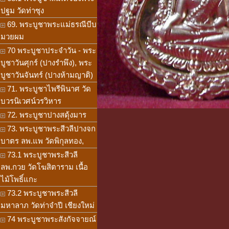
ปฐม วัดท่าซุง
69. พระบูชาพระแม่ธรณีบีบ
มวยผม
70 พระบูชาประจำวัน - พระ
บูชาวันศุกร์ (ปางรำพึง), พระ
บูชาวันจันทร์ (ปางห้ามญาติ)
71. พระบูชาไพรีพินาศ วัด
บวรนิเวศน์วรวิหาร
72. พระบูชาปางสดุ้งมาร
73. พระบูชาพระสีวลีปางจก
บาตร ลพ.แพ วัดพิกุลทอง,
73.1 พระบูชาพระสีวลี
ลพ.กวย วัดโฆสิตาราม เนื้อ
ไม้โพธิ์แกะ
73.2 พระบูชาพระสีวลี
มหาลาภ วัดท่าจำปี เชียงใหม่
74 พระบูชาพระสังกัจจายณ์