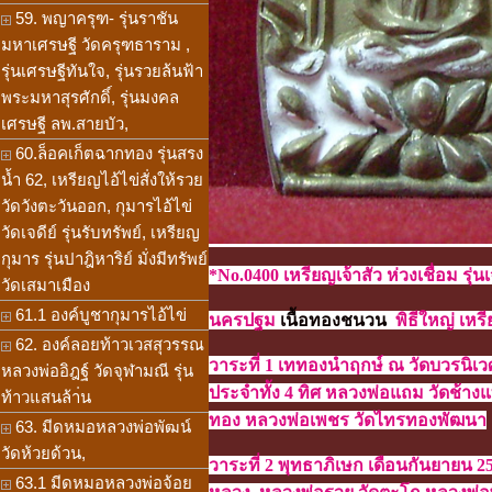
59. พญาครุฑ- รุ่นราชัน
มหาเศรษฐี วัดครุฑธาราม ,
รุ่นเศรษฐีทันใจ, รุ่นรวยล้นฟ้า
พระมหาสุรศักดิ์, รุ่นมงคล
เศรษฐี ลพ.สายบัว,
60.ล็อคเก็ตฉากทอง รุ่นสรง
น้ำ 62, เหรียญไอ้ไข่สั่งให้รวย
วัดวังตะวันออก, กุมารไอ้ไข่
วัดเจดีย์ รุ่นรับทรัพย์, เหรียญ
กุมาร รุ่นปาฎิหาริย์ มั่งมีทรัพย์
*No.0400 เหรียญเจ้าสัว ห่วงเชื่อม 
วัดเสมาเมือง
61.1 องค์บูชากุมารไอ้ไข่
นครปฐม
เนื้อทองชนวน
พิธีใหญ่
เหร
62. องค์ลอยท้าวเวสสุวรรณ
วาระที่ 1 เททองนำฤกษ์ ณ วัดบวรนิเ
หลวงพ่ออิฎฐ์ วัดจุฬามณี รุ่น
ประจำทั้ง 4 ทิศ หลวงพ่อแถม วัดช้า
ท้าวแสนล้า่น
ทอง หลวงพ่อเพชร วัดไทรทองพัฒนา
63. มีดหมอหลวงพ่อพัฒน์
วัดห้วยด้วน,
วาระที่ 2 พุทธาภิเษก เดือนกันยายน 
63.1 มีดหมอหลวงพ่อจ้อย