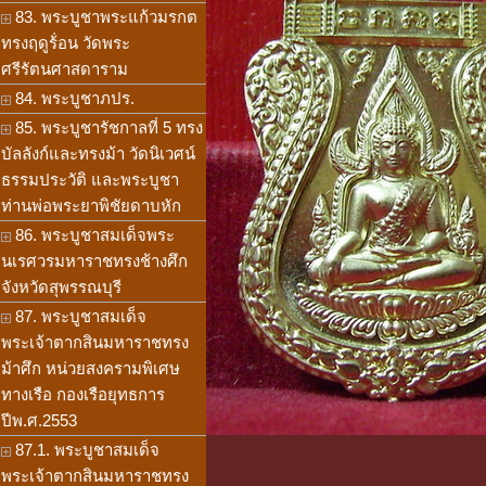
83. พระบูชาพระแก้วมรกต
ทรงฤดูร้่อน วัดพระ
ศรีรัตนศาสดาราม
84. พระบูชาภปร.
85. พระบูชารัชกาลที่ 5 ทรง
บัลลังก์และทรงม้า วัดนิเวศน์
ธรรมประวัติ และพระบูชา
ท่านพ่อพระยาพิชัยดาบหัก
86. พระบูชาสมเด็จพระ
นเรศวรมหาราชทรงช้างศึก
จังหวัดสุพรรณบุรี
87. พระบูชาสมเด็จ
พระเจ้าตากสินมหาราชทรง
ม้าศึก หน่วยสงครามพิเศษ
ทางเรือ กองเรือยุทธการ
ปีพ.ศ.2553
87.1. พระบูชาสมเด็จ
พระเจ้าตากสินมหาราชทรง