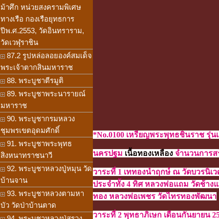
ม้าศึก หน่วยสงครามพิเศษ
ทางเรือ กองเรือยุทธการ
ปีพ.ศ.2553, วัดอินทราราม,
วัดเวฬุราชิน
87.2 รูปหล่อลอยองค์สมเด็จ
พระเจ้าตากสินมหาราช
88. พระบูชาตีรมูติ
89. พระบูชาพระนารายณ์
มหาราช
90. พระบูชากรมหลวง
ชุมพรเขตอุดมศักดิ์
*No.0100 เหรียญพระพุทธชินราช รุ่
91. พระบูชาพระพุทธ
นครปฐม
เนื้อทองเหลือง
จำนวนการสร้
สิงหนาทราชนาวี
92. พระบูชาหลวงปู่หมุน วัด
วาระที่ 1 เททองนำฤกษ์ ณ วัดบวรนิเ
บ้านจาน
ประจำทั้ง 4 ทิศ หลวงพ่อแถม วัดช้า
93. พระบูชาหลวงตามหา
ทอง หลวงพ่อเพชร วัดไทรทองพัฒนา
บัว วัดป่าบ้านตาด
วาระที่ 2 พุทธาภิเษก เดือนกันยายน 
94. พระบูชาหลวงปู่สรวง