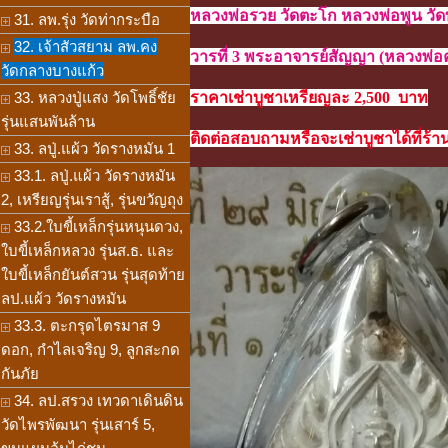
หลวงพ่อรวย วัดตะโก หลวงพ่อพูน วั
31. ลพ.รุ่ง วัดท่ากระบือ
32. เจ้าสัวสยาม ลพ.คง
วารที่ 3 พระอาจารย์สัญญา (หลวงพ่อ
วัดกลางบางแก้ว
33. หลวงปู่แสง วัดโพธิ์ชัย
ราคาเช่าบูชาเหรียญละ 2,500 บาท
รุ่นแสนพันล้าน
ติดต่อสอบถามหรือจะเช่าบูชาได้ที่ร้าน
33. ลปู่.แผ้ว วัดรางหมัน 1
33.1. ลปู่.แผ้ว วัดรางหมัน
2, เหรียญรุ่นเราสู้, รุ่นขวัญถุง
33.2.ใบขี้เหล็กรุ่นหนุนดวง,
ใบขี้เหล็กหลวง รุ่นส.ธ. และ
ใบขี้เหล็กยันต์สวน รุ่นสุดท้าย
ลป.แผ้ว วัดรางหมัน
33.3. ตะกรุดไตรมาส 9
ดอก, กำไลเจริญ 9, ลูกสะกด
กันภัย
34. ลป.สรวง เทวดาเดินดิน
วัดไพรพัฒนา รุ่นเสาร์ 5,