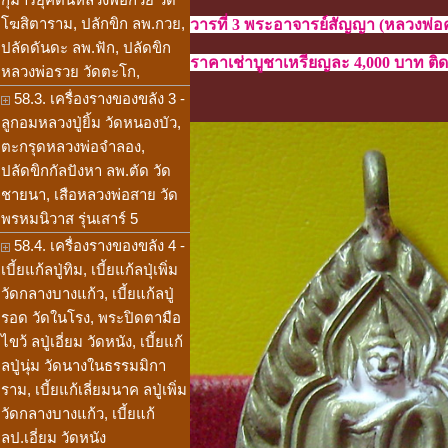
โฆสิตาราม, ปลักขิก ลพ.กวย,
วารที่ 3 พระอาจารย์สัญญา (หลวงพ่อ
ปลัดดันดะ ลพ.ฟัก, ปลัดขิก
ราคาเช่าบูชาเหรียญละ 4,000 บาท ติดต
หลวงพ่อรวย วัดตะโก,
58.3. เครื่องรางของขลัง 3 -
ลูกอมหลวงปู่ยิ้ม วัดหนองบัว,
ตะกรุดหลวงพ่อจำลอง,
ปลัดขิกกัลปังหา ลพ.ตัด วัด
ชายนา, เสือหลวงพ่อสาย วัด
พรหมนิวาส รุ่นเสาร์ 5
58.4. เครื่องรางของขลัง 4 -
เบี้ยแก้ลปู่ทิม, เบี้ยแก้ลปุ่เพิ่ม
วัดกลางบางแก้ว, เบี้ยแก้ลปู่
รอด วัดในโรง, พระปิดตามือ
ไขว้ ลปู่เอี่ยม วัดหนัง, เบี้ยแก้
ลปู่นุ่ม วัดนางในธรรมมิกา
ราม, เบี้ยแก้เลี่ยมนาค ลปู่เพิ่ม
วัดกลางบางแก้ว, เบี้ยแก้
ลป.เอี่ยม วัดหนัง