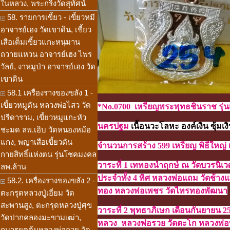
ในหลวง, พระกริ่งวัดสุทัศน์
58. รายการเขี้ยว - เขี้ยวหมี
อาจารย์เฮง วัดเขาดิน, เขี้ยว
เสือเต็มเขี้ยวแกะหนุมาน
ถวายแหวน อาจารย์เฮง ไพร
วัลย์, งาหมูป่า อาจารย์เฮง วัด
เขาดิน
58.1 เครื่องรางของขลัง 1 -
เขี้ยวหมูตัน หลวงพ่อไสว วัด
*No.0700 เหรียญพระพุทธชินราช รุ่
ปรีดาราม, เขี้ยวหมูแกะหัว
นครปฐม
เนื้อนวะโลหะ องค์เงิน
ซุ้มเง
ชะมด ลพ.เอิบ วัดหนองหม้อ
แกง, พญาเสือเขี้ยวตัน
จำนวนการสร้าง 599 เหรียญ พิธีใหญ่
กายสิทธิ์แห่งตน รุ่นโชคมงคล
วาระที่ 1 เททองนำฤกษ์ ณ วัดบวรนิเ
ลพ.ล้าน
ประจำทั้ง 4 ทิศ หลวงพ่อแถม วัดช้า
58.2. เครื่องรางของขลัง 2 -
ทอง หลวงพ่อเพชร วัดไทรทองพัฒนา
ตะกรุดหลวงปู่เอี่ยม วัด
สะพานสูง, ตะกรุดหลวงปู่ศุข
วาระที่ 2 พุทธาภิเษก เดือนกันยายน 
วัดปากคลองมะขามเฒ่า,
หลวง หลวงพ่อรวย วัดตะโก หลวงพ่อ
กุมารยุคต้นหลวงพ่อกวย วัด