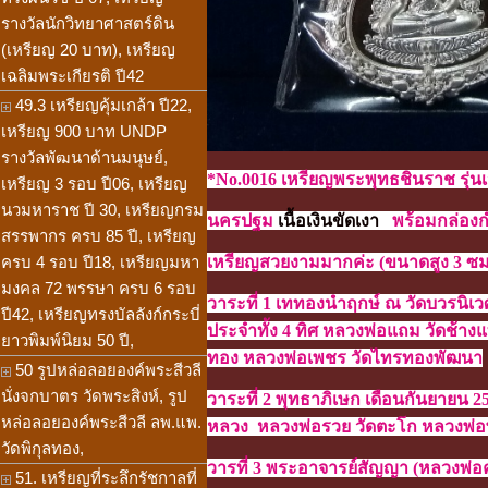
รางวัลนักวิทยาศาสตร์ดิน
(เหรียญ 20 บาท), เหรียญ
เฉลิมพระเกียรติ ปี42
49.3 เหรียญคุ้มเกล้า ปี22,
เหรียญ 900 บาท UNDP
รางวัลพัฒนาด้านมนุษย์,
*No.0016 เหรียญพระพุทธชินราช รุ่
เหรียญ 3 รอบ ปี06, เหรียญ
นวมหาราช ปี 30, เหรียญกรม
นครปฐม
เนื้อเงินขัดเงา
พร้อมกล่องก
สรรพากร ครบ 85 ปี, เหรียญ
ครบ 4 รอบ ปี18, เหรียญมหา
เหรียญสวยงามมากค่ะ
(ขนาดสูง 3 ซม
มงคล 72 พรรษา ครบ 6 รอบ
วาระที่ 1 เททองนำฤกษ์ ณ วัดบวรนิเ
ปี42, เหรียญทรงบัลลังก์กระบี่
ประจำทั้ง 4 ทิศ หลวงพ่อแถม วัดช้า
ยาวพิมพ์นิยม 50 ปี,
ทอง หลวงพ่อเพชร วัดไทรทองพัฒนา
50 รูปหล่อลอยองค์พระสีวลี
นั่งจกบาตร วัดพระสิงห์, รูป
วาระที่ 2 พุทธาภิเษก เดือนกันยายน 
หล่อลอยองค์พระสีวลี ลพ.แพ.
หลวง หลวงพ่อรวย วัดตะโก หลวงพ่อ
วัดพิกุลทอง,
วารที่ 3 พระอาจารย์สัญญา (หลวงพ่อ
51. เหรียญที่ระลึกรัชกาลที่