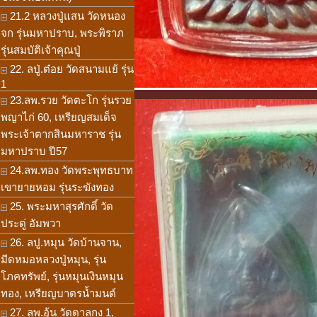
21.2 หลวงปู่แสน วัดหนอง
จก รุ่นมหาปราบ, พระพิราภ
รุ่นสมบัติเจ้าคุณปู่
22. ลปู่.ต๋อย วัดสนามแย้ รุ่น
1
23.ลพ.รวย วัดตะโก รุ่นรวย
พญาไก่ 60, เหรียญสมเด็จ
พระเจ้าตากสินมหาราช รุ่น
มหาปราบ ปี57
24.ลพ.ทอง วัดพระพุทธบาท
เขายายหอม รุ่นระฆังทอง
25. พระมหาสุรศักดิ์ วัด
ประดู่ อัมพวา
26. ลปู.หมุน วัดบ้านจาน,
มีดหมอหลวงปู่หมุน, รุ่น
โภคทรัพย์, รุ่นหมุนเงินหมุน
ทอง, เหรียญบาตรน้ำมนต์
27. ลพ.อุ้น วัดตาลกง 1,