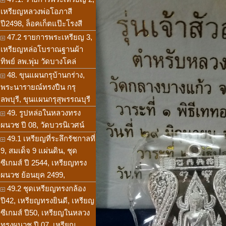
เหรียญหลวงพ่อโอภาสี
ปี2498, ล็อคเก็ตแป๊ะโรงสี
47.2 รายการพระเหรียญ 3,
เหรียญหล่อโบราณฐานผ้า
ทิพย์ ลพ.พุ่ม วัดบางโคล่
48. ขุนแผนกรุบ้านกร่าง,
พระนารายณ์ทรงปืน กรุ
ลพบุรี, ขุนแผนกรุสุพรรณบุรี
49. รูปหล่อในหลวงทรง
ผนวช ปี 08, วัดบวรนิเวศน์
49.1 เหรียญที่ระลึกรัชกาลที่
9, สมเด็จ 9 แผ่นดิน, ชุด
ซีเกมส์ ปี 2544, เหรียญทรง
ผนวช ย้อนยุค 2499,
49.2 ชุดเหรียญทรงกล้อง
ปี42, เหรียญทรงยินดี, เหรียญ
ซีเกมส์ ปี50, เหรียญในหลวง
ทรงผนวช ปี 07, เหรียญ