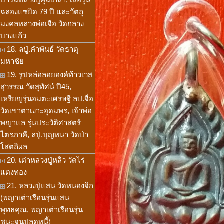
ฉลองแซยิด 79 ปี และวัตถุ
มงคลหลวงพ่อเจือ วัดกลาง
บางแก้ว
18. ลปู่.คำพันธ์ วัดธาตุ
มหาชัย
19. รูปหล่อลอยองค์ท้าวเวส
สุวรรณ วัดสุทัศน์ ปี45,
เหรียญรุ่นอมตะเศรษฐี ลป.จื่อ
วัดเขาตาเงาะอุดมพร, เจ้าพ่อ
พญาแล รุ่นประวัติศาสตร์
ไตรภาคี, ลปู่.บุญหนา วัดป่า
โสตถิผล
20. เต่าหลวงปู่หลิว วัดไร่
แตงทอง
21. หลวงปู่แสน วัดหนองจิก
(พญาเต่าเรือนรุ่นแสน
พุทธคุณ, พญาเต่าเรือนรุ่น
ชนะจนปลดหนี้)