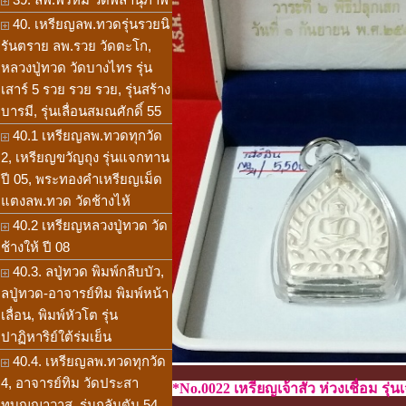
40. เหรียญลพ.ทวดรุ่นรวยนิ
รันตราย ลพ.รวย วัดตะโก,
หลวงปู่ทวด วัดบางไทร รุ่น
เสาร์ 5 รวย รวย รวย, รุ่นสร้าง
บารมี, รุ่นเลื่อนสมณศักดิ์ 55
40.1 เหรียญลพ.ทวดทุกวัด
2, เหรียญขวัญถุง รุ่นแจกทาน
ปี 05, พระทองคำเหรียญเม็ด
แตงลพ.ทวด วัดช้างไห้
40.2 เหรียญหลวงปู่ทวด วัด
ช้างให้ ปี 08
40.3. ลปู่ทวด พิมพ์กลีบบัว,
ลปู่ทวด-อาจารย์ทิม พิมพ์หน้า
เลื่อน, พิมพ์หัวโต รุ่น
ปาฏิหาริย์ใต้ร่มเย็น
40.4. เหรียญลพ.ทวดทุกวัด
4, อาจารย์ทิม วัดประสา
*No.0022 เหรียญเจ้าสัว ห่วงเชื่อม 
ทบุญญาวาส, รุ่นกลันตัน 54