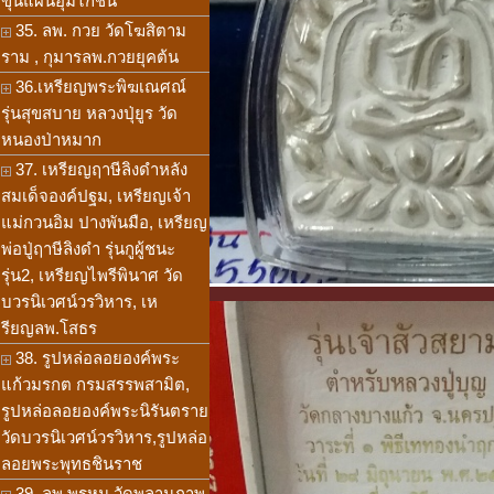
ขุนแผนอุ้มไก่ชน
35. ลพ. กวย วัดโฆสิตาม
ราม , กุมารลพ.กวยยุคต้น
36.เหรียญพระพิฆเณศณ์
รุ่นสุขสบาย หลวงปุ่ยูร วัด
หนองป่าหมาก
37. เหรียญฤาษีลิงดำหลัง
สมเด็จองค์ปฐม, เหรียญเจ้า
แม่กวนอิม ปางพันมือ, เหรียญ
พ่อปู่ฤาษีลิงดำ รุ่นกูผู้ชนะ
รุ่น2, เหรียญไพรีพินาศ วัด
บวรนิเวศน์วรวิหาร, เห
รียญลพ.โสธร
38. รูปหล่อลอยองค์พระ
แก้วมรกต กรมสรรพสามิต,
รูปหล่อลอยองค์พระนิรันตราย
วัดบวรนิเวศน์วรวิหาร,รูปหล่อ
ลอยพระพุทธชินราช
39. ลพ.พรหม วัดพลานุภาพ