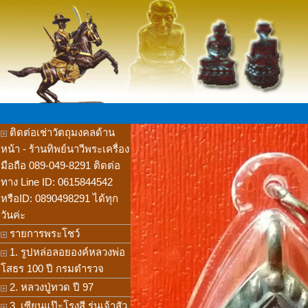
ติดต่อเช่าวัตถุมงคลด้าน
หน้า - ร้านทิพย์นาวีพระเครื่อง
มือถือ 089-049-8291 ติดต่อ
ทาง Line ID: 0615844542
หรือID: 0890498291 ได้ทุก
วันค่ะ
รายการพระโชว์
1. รูปหล่อลอยองค์หลวงพ่อ
โสธร 100 ปี กรมตำรวจ
2. หลวงปู่ทวด ปี 97
3. เซียนแป๊ะโรงสี รุ่นเจ้าสัว