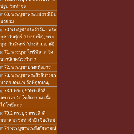
ปฐม วัดท่าซุง
69. พระบูชาพระแม่ธรณีบีบ
มวยผม
70 พระบูชาประจำวัน - พระ
บูชาวันศุกร์ (ปางรำพึง), พระ
บูชาวันจันทร์ (ปางห้ามญาติ)
71. พระบูชาไพรีพินาศ วัด
บวรนิเวศน์วรวิหาร
72. พระบูชาปางสดุ้งมาร
73. พระบูชาพระสีวลีปางจก
บาตร ลพ.แพ วัดพิกุลทอง,
73.1 พระบูชาพระสีวลี
ลพ.กวย วัดโฆสิตาราม เนื้อ
ไม้โพธิ์แกะ
73.2 พระบูชาพระสีวลี
มหาลาภ วัดท่าจำปี เชียงใหม่
74 พระบูชาพระสังกัจจายณ์