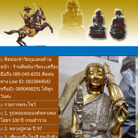
ติดต่อเช่าวัตถุมงคลด้าน
หน้า - ร้านทิพย์นาวีพระเครื่อง
มือถือ 089-049-8291 ติดต่อ
ทาง Line ID: 0615844542
หรือID: 0890498291 ได้ทุก
วันค่ะ
รายการพระโชว์
1. รูปหล่อลอยองค์หลวงพ่อ
โสธร 100 ปี กรมตำรวจ
2. หลวงปู่ทวด ปี 97
3. เซียนแป๊ะโรงสี รุ่นเจ้าสัว