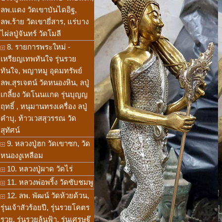
ลพ.แดง วัดเขาบันไดอิฐ,
ลพ.ร้าย วัดเขายี่สาร, แร่บาง
ไผ่ลปู่จันทร์ วัดโมลี
8. รายการพระใหม่ -
เหรียญเทพทันใจ รุ่นรวย
ทันใจ, พญาหมู อุดมทรัพย์
ลพ.สุรเจตน์ วัดหนองหิน, ลปู่
เกลี้ยง วัดโนนแกด รุ่นบุญญ
ฤทธิ์ , หนุมานทรงเครื่อง ลปู่
คำบุ, ท้าวเวสสุวรรณ วัด
สุทัศน์
9. หลวงปู่ฮก วัดเขาซก, วัด
หนองงูเหลือม
10. หลวงปู่ผาด วัดไร่
11. หลวงพ่อพริ้ง วัดซับชมพู
12. ลพ. พัฒน์ วัดห้วยด้วน,
รุ่นเจ้าสัวร้อยปี, รุ่นรวยโคตร
รวย, รุ่นรวยล้นฟ้า, รุ่นเศรษฐ๊