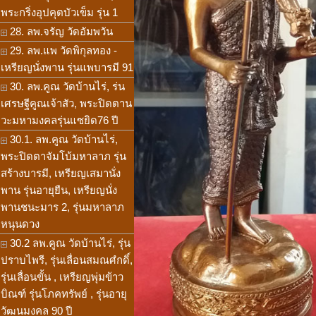
พระกริ่งอุปคุตบัวเข็ม รุ่น 1
28. ลพ.จรัญ วัดอัมพวัน
29. ลพ.แพ วัดพิกุลทอง -
เหรียญนั่งพาน รุ่นแพบารมี 91
30. ลพ.คูณ วัดบ้านไร่, ร่น
เศรษฐีคูณเจ้าสัว, พระปิดตาน
วะมหามงคลรุ่นแซยิด76 ปี
30.1. ลพ.คูณ วัดบ้านไร่,
พระปิดตาจัมโบ้มหาลาภ รุ่น
สร้างบารมี, เหรียญเสมานั่ง
พาน รุ่นอายุยืน, เหรียญนั่ง
พานชนะมาร 2, รุ่นมหาลาภ
หนุนดวง
30.2 ลพ.คูณ วัดบ้านไร่, รุ่น
ปราบไพรี, รุ่นเลื่อนสมณศํกดิ์,
รุ่นเลื่อนขั้น , เหรียญพุ่มข้าว
บิณฑ์ รุ่นโภคทรัพย์ , รุ่นอายุ
วัฒนมงคล 90 ปี