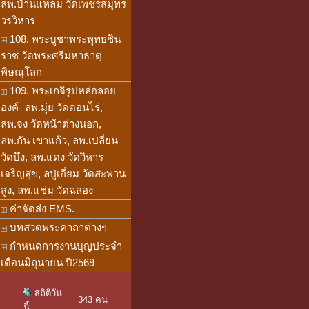
ลพ.บ้านแหลม วัดเพชรสมุทร
วรวิหาร
108. พระบูชาพระพุทธชิน
ราช วัดพระศรีมหาธาตุ
พิษณุโลก
109. พระเกจิรูปหล่อลอย
องค์- ลพ.มุ่ย วัดดอนไร่,
ลพ.จง วัดหน้าต่างนอก,
ลพ.กัน เขาแก้ว, ลพ.เปลี่ยน
วัดบึง, ลพ.แดง วัดวิหาร
เจริญสุข, ลปู่เอี่ยม วัดสะพาน
สูง, ลพ.แช่ม วัดฉลอง
ค่าจัดส่ง EMS.
บทสวดพระคาถาต่างๆ
กำหนดการงานบุญประจำ
เดือนมิถุนายน ปี2569
สถิติวัน
343 คน
นี้