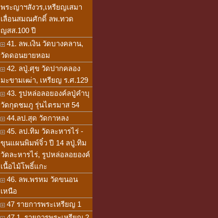
พระญาฯสังวร,เหรียญเสมา
เลื่อนสมณศักดิ์ ลพ.ทวด
ญสส.100 ปี
41. ลพ.เงิน วัดบางคลาน,
วัดดอนยายหอม
42. ลปู่.ศุข วัดปากคลอง
มะขามเฒ่า, เหรียญ ร.ศ.129
43. รูปหล่อลอยองค์ลปู่คำบุ
วัดกุดชมภู รุ่นไตรมาส 54
44.ลป.สุด วัดกาหลง
45. ลป.ทิม วัดละหารไร่ -
ขุนแผนพิมพ์จิ๋ว ปี 14 ลปู่.ทิม
วัดละหารไร่, รูปหล่อลอยองค์
เนื้อไม้โพธิ์แกะ
46. ลพ.พรหม วัดขนอน
เหนือ
47 รายการพระเหรียญ 1
47.1. รายการพระเหรียญ 2,