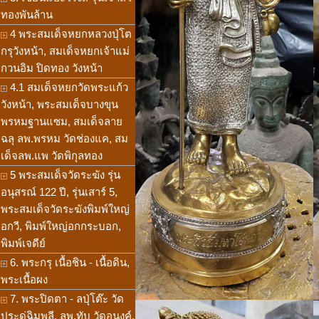
ทองพันล้าน
4 พระสมเด็จหยกหลวงปุ่โต
กรุวังหน้า, สมเด็จหยกเจ้าแม่
กวนอิม ปิดทอง วังหน้า
4.1 สมเด็จหยกวัดพระแก้ว
วังหน้า, พระสมเด็จบางขุน
พรหมฐานแซม, สมเด็จลาย
ฉลุ ลพ.พรหม วัดช่องแค, สม
เด็จลพ.แพ วัดพิกุลทอง
5 พระสมเด็จวัดระฆัง รุ่น
อนุสรณ์ 122 ปี, รุ่นเสาร์ 5,
พระสมเด็จวัดระฆังพิมพ์ใหญ่
อกวี, พิมพ์ใหญ่อกกระบอก,
พิมพ์เจดีย์
6. พระกรุ เนื้อชิน - เนื้อดิน,
พระเนื้อผง
7. พระปิดตา - ลปุ่โต๊ะ วัด
ประดู่ฉิมพลี, ลพ.ทับ วัดอนงค์,