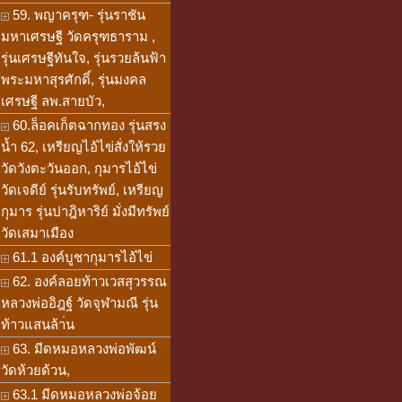
59. พญาครุฑ- รุ่นราชัน
มหาเศรษฐี วัดครุฑธาราม ,
รุ่นเศรษฐีทันใจ, รุ่นรวยล้นฟ้า
พระมหาสุรศักดิ์, รุ่นมงคล
เศรษฐี ลพ.สายบัว,
60.ล็อคเก็ตฉากทอง รุ่นสรง
น้ำ 62, เหรียญไอ้ไข่สั่งให้รวย
วัดวังตะวันออก, กุมารไอ้ไข่
วัดเจดีย์ รุ่นรับทรัพย์, เหรียญ
กุมาร รุ่นปาฎิหาริย์ มั่งมีทรัพย์
วัดเสมาเมือง
61.1 องค์บูชากุมารไอ้ไข่
62. องค์ลอยท้าวเวสสุวรรณ
หลวงพ่ออิฎฐ์ วัดจุฬามณี รุ่น
ท้าวแสนล้า่น
63. มีดหมอหลวงพ่อพัฒน์
วัดห้วยด้วน,
63.1 มีดหมอหลวงพ่อจ้อย