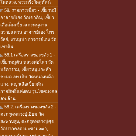
ในหลวง, พระกริ่งวัดสุทัศน์
58. รายการเขี้ยว - เขี้ยวหมี
อาจารย์เฮง วัดเขาดิน, เขี้ยว
เสือเต็มเขี้ยวแกะหนุมาน
ถวายแหวน อาจารย์เฮง ไพร
วัลย์, งาหมูป่า อาจารย์เฮง วัด
เขาดิน
58.1 เครื่องรางของขลัง 1 -
เขี้ยวหมูตัน หลวงพ่อไสว วัด
ปรีดาราม, เขี้ยวหมูแกะหัว
ชะมด ลพ.เอิบ วัดหนองหม้อ
แกง, พญาเสือเขี้ยวตัน
กายสิทธิ์แห่งตน รุ่นโชคมงคล
ลพ.ล้าน
58.2. เครื่องรางของขลัง 2 -
ตะกรุดหลวงปู่เอี่ยม วัด
สะพานสูง, ตะกรุดหลวงปู่ศุข
วัดปากคลองมะขามเฒ่า,
กุมารยุคต้นหลวงพ่อกวย วัด