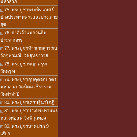
มหาลาภ
75. พระบูชาพระพิฆเณศร์
ปางประทานพระและปางเสวย
สุข
76. องค์เจ้าแม่กวนอิม
ประทานพร
77. พระบูชาท้าวเวสสุวรรณ
วัดจุฬามณี, วัดสุทธาวาส
78. พระบูชาพญาครุฑ
วัดครุฑ
79. พระบูชาอุปคุตจกบาตร
มหาลาภ วัดนิคมวชิราราม,
วัดท่าจำปี
80. พระบูชาเศรษฐีนวโกฎิ
81. พระบูชาปางประทานพร
หลวงพ่อแพ วัดพิกุลทอง
82. พระบูชานาคปรก 9
เศียร