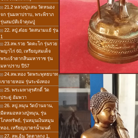
21.2 หลวงปู่แสน วัดหนอง
จก รุ่นมหาปราบ, พระพิราภ
รุ่นสมบัติเจ้าคุณปู่
22. ลปู่.ต๋อย วัดสนามแย้ รุ่น
1
23.ลพ.รวย วัดตะโก รุ่นรวย
พญาไก่ 60, เหรียญสมเด็จ
พระเจ้าตากสินมหาราช รุ่น
มหาปราบ ปี57
24.ลพ.ทอง วัดพระพุทธบาท
เขายายหอม รุ่นระฆังทอง
25. พระมหาสุรศักดิ์ วัด
ประดู่ อัมพวา
26. ลปู.หมุน วัดบ้านจาน,
มีดหมอหลวงปู่หมุน, รุ่น
โภคทรัพย์, รุ่นหมุนเงินหมุน
ทอง, เหรียญบาตรน้ำมนต์
27. ลพ.อุ้น วัดตาลกง 1,