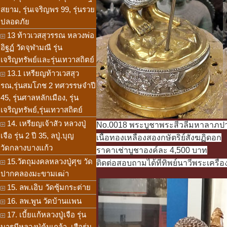
สยาม, รุ่นเจริญพร 99, รุ่นรวย
ปลอดภัย
13 ท้าวเวสสุวรรณ หลวงพ่อ
อิฐฏ์ วัดจุฬามณี รุ่น
เจริญทรัพย์และรุ่นเทวาสถิตย์
13.1 เหรียญท้าวเวสสุว
รณ,รุ่นสมโภช 2 ทศวรรษจำปี
45, รุ่นศาลหลักเมือง, รุ่น
เจริญทรัพย์,รุ่นเทวาสถิตย์
14. เหรียญเจ้าสัว หลวงปู่
No.0018 พระบูชาพระสีวลีมหาลาภปางธ
เจือ รุ่น 2 ปี 35, ลปู่.บุญ
เนื้อทองเหลืองสองกษัตริย์สังฆฏิดอก
วัดกลางบางแก้ว
ราคาเช่าบูชาองค์ละ 4,500 บาท
15.วัตถุมงคลหลวงปู่ศุข วัด
ติดต่อสอบถามได้ที่ทิพย์นาวีพระเครื่อ
ปากคลองมะขามเฒ่า
15. ลพ.เอิบ วัดซุ้มกระต่าย
16. ลพ.พูน วัดบ้านแพน
17. เบี้ยแก้หลวงปู่เจือ รุ่น
บารมีหลวงปู่คุ้มเกล้า, เสือรุ่น