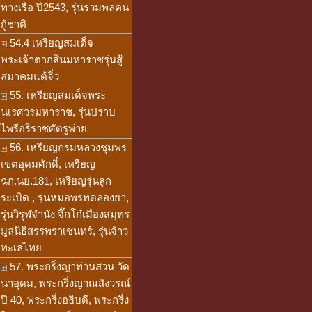
ทางเรือ ปี2543, รุ่นรวมพลคน
กู้ชาติ
54.4 เหรียญสมเด็จ
พระเจ้าตากสินมหาราชรุ่นสู้
สมาคมแต้จิ๋ว
55. เหรียญสมเด็จพระ
นเรศวรมหาราช, รุ่นปราบ
ไพรีอริราชศัตรูพ่าย
56. เหรียญกรมหลวงชุมพร
เขตอุดมศักดิ์, เหรียญ
ฉก.นย.181, เหรียญรุ่นลูก
ระเบิด , รุ่นหมอพรทดลองยา,
รุ่นวิรุฬจำนัง จิ๊กโก๋เมืองสมุทร
มูลนิธิสรรพราเชนทร์, รุ่นจ้าว
ทะเลไทย
57. พระกริ่งญาท่านสวน วัด
นาอุดม, พระกริ่งญาณสังวรณ์
ปี 40, พระกริ่งอธิบดี, พระกริ่ง