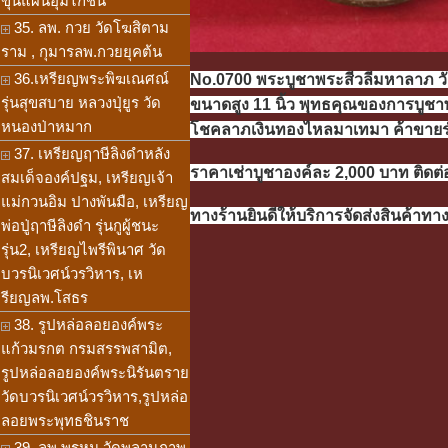
ขุนแผนอุ้มไก่ชน
35. ลพ. กวย วัดโฆสิตาม
ราม , กุมารลพ.กวยยุคต้น
36.เหรียญพระพิฆเณศณ์
No.0700 พระบูชาพระสีวลีมหาลาภ วัดท
รุ่นสุขสบาย หลวงปุ่ยูร วัด
ขนาดสูง 11 นิ้ว
พุทธคุณของการบูชาพร
หนองป่าหมาก
โชคลาภเงินทองไหลมาเทมา
ค้าขายร
37. เหรียญฤาษีลิงดำหลัง
ราคาเช่าบูชาองค์ละ 2,000 บาท ติดต่
สมเด็จองค์ปฐม, เหรียญเจ้า
แม่กวนอิม ปางพันมือ, เหรียญ
ทางร้านยินดีให้บริการจัดส่งสินค้าทา
พ่อปู่ฤาษีลิงดำ รุ่นกูผู้ชนะ
รุ่น2, เหรียญไพรีพินาศ วัด
บวรนิเวศน์วรวิหาร, เห
รียญลพ.โสธร
38. รูปหล่อลอยองค์พระ
แก้วมรกต กรมสรรพสามิต,
รูปหล่อลอยองค์พระนิรันตราย
วัดบวรนิเวศน์วรวิหาร,รูปหล่อ
ลอยพระพุทธชินราช
39. ลพ.พรหม วัดพลานุภาพ