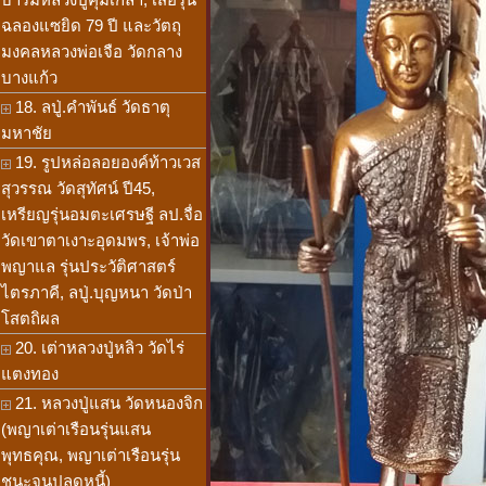
ฉลองแซยิด 79 ปี และวัตถุ
มงคลหลวงพ่อเจือ วัดกลาง
บางแก้ว
18. ลปู่.คำพันธ์ วัดธาตุ
มหาชัย
19. รูปหล่อลอยองค์ท้าวเวส
สุวรรณ วัดสุทัศน์ ปี45,
เหรียญรุ่นอมตะเศรษฐี ลป.จื่อ
วัดเขาตาเงาะอุดมพร, เจ้าพ่อ
พญาแล รุ่นประวัติศาสตร์
ไตรภาคี, ลปู่.บุญหนา วัดป่า
โสตถิผล
20. เต่าหลวงปู่หลิว วัดไร่
แตงทอง
21. หลวงปู่แสน วัดหนองจิก
(พญาเต่าเรือนรุ่นแสน
พุทธคุณ, พญาเต่าเรือนรุ่น
ชนะจนปลดหนี้)