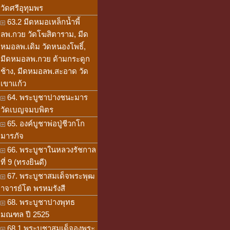
วัดศรีอุทุมพร
63.2 มีดหมอเหล็กน้ำพี้
ลพ.กวย วัดโฆสิตาราม, มีด
หมอลพ.เดิม วัดหนองโพธิ์,
มีดหมอลพ.กวย ด้ามกระดูก
ช้าง, มีดหมอลพ.สะอาด วัด
เขาแก้ว
64. พระบูชาปางชนะมาร
วัดเบญจมบพิตร
65. องค์บูชาพ่อปู่ชีวกโก
มารภัจ
66. พระบูชาในหลวงรัชกาล
ที่ 9 (ทรงยินดี)
67. พระบูชาสมเด็จพระพุฒ
าจารย์โต พรหมรังสี
68. พระบูชาปางพุทธ
มณฑล ปี 2525
68.1 พระบูชาสมเด็จองพระ