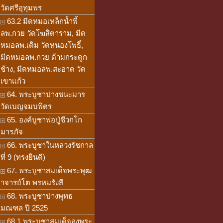
วัดศรีอุทุมพร
63.2 มีดหมอเหล็กน้ำพี้
ลพ.กวย วัดโฆสิตาราม, มีด
หมอลพ.เดิม วัดหนองโพธิ์,
มีดหมอลพ.กวย ด้ามกระดูก
ช้าง, มีดหมอลพ.สะอาด วัด
เขาแก้ว
64. พระบูชาปางชนะมาร
วัดเบญจมบพิตร
65. องค์บูชาพ่อปู่ชีวกโก
มารภัจ
66. พระบูชาในหลวงรัชกาล
ที่ 9 (ทรงยินดี)
67. พระบูชาสมเด็จพระพุฒ
าจารย์โต พรหมรังสี
68. พระบูชาปางพุทธ
มณฑล ปี 2525
68.1 พระบูชาสมเด็จองพระ