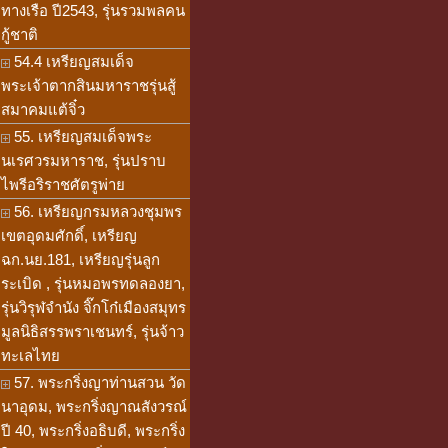
ทางเรือ ปี2543, รุ่นรวมพลคน
กู้ชาติ
54.4 เหรียญสมเด็จ
พระเจ้าตากสินมหาราชรุ่นสู้
สมาคมแต้จิ๋ว
55. เหรียญสมเด็จพระ
นเรศวรมหาราช, รุ่นปราบ
ไพรีอริราชศัตรูพ่าย
56. เหรียญกรมหลวงชุมพร
เขตอุดมศักดิ์, เหรียญ
ฉก.นย.181, เหรียญรุ่นลูก
ระเบิด , รุ่นหมอพรทดลองยา,
รุ่นวิรุฬจำนัง จิ๊กโก๋เมืองสมุทร
มูลนิธิสรรพราเชนทร์, รุ่นจ้าว
ทะเลไทย
57. พระกริ่งญาท่านสวน วัด
นาอุดม, พระกริ่งญาณสังวรณ์
ปี 40, พระกริ่งอธิบดี, พระกริ่ง