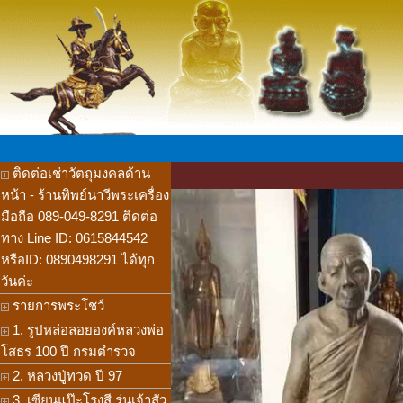
ติดต่อเช่าวัตถุมงคลด้าน
หน้า - ร้านทิพย์นาวีพระเครื่อง
มือถือ 089-049-8291 ติดต่อ
ทาง Line ID: 0615844542
หรือID: 0890498291 ได้ทุก
วันค่ะ
รายการพระโชว์
1. รูปหล่อลอยองค์หลวงพ่อ
โสธร 100 ปี กรมตำรวจ
2. หลวงปู่ทวด ปี 97
3. เซียนแป๊ะโรงสี รุ่นเจ้าสัว