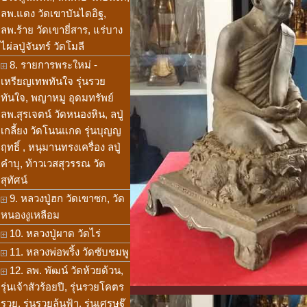
ลพ.แดง วัดเขาบันไดอิฐ,
ลพ.ร้าย วัดเขายี่สาร, แร่บาง
ไผ่ลปู่จันทร์ วัดโมลี
8. รายการพระใหม่ -
เหรียญเทพทันใจ รุ่นรวย
ทันใจ, พญาหมู อุดมทรัพย์
ลพ.สุรเจตน์ วัดหนองหิน, ลปู่
เกลี้ยง วัดโนนแกด รุ่นบุญญ
ฤทธิ์ , หนุมานทรงเครื่อง ลปู่
คำบุ, ท้าวเวสสุวรรณ วัด
สุทัศน์
9. หลวงปู่ฮก วัดเขาซก, วัด
หนองงูเหลือม
10. หลวงปู่ผาด วัดไร่
11. หลวงพ่อพริ้ง วัดซับชมพู
12. ลพ. พัฒน์ วัดห้วยด้วน,
รุ่นเจ้าสัวร้อยปี, รุ่นรวยโคตร
รวย, รุ่นรวยล้นฟ้า, รุ่นเศรษฐ๊