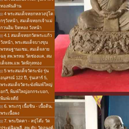
ทองพันล้าน
4 พระสมเด็จหยกหลวงปุ่โต
กรุวังหน้า, สมเด็จหยกเจ้าแม่
กวนอิม ปิดทอง วังหน้า
4.1 สมเด็จหยกวัดพระแก้ว
วังหน้า, พระสมเด็จบางขุน
พรหมฐานแซม, สมเด็จลาย
ฉลุ ลพ.พรหม วัดช่องแค, สม
เด็จลพ.แพ วัดพิกุลทอง
5 พระสมเด็จวัดระฆัง รุ่น
อนุสรณ์ 122 ปี, รุ่นเสาร์ 5,
พระสมเด็จวัดระฆังพิมพ์ใหญ่
อกวี, พิมพ์ใหญ่อกกระบอก,
พิมพ์เจดีย์
6. พระกรุ เนื้อชิน - เนื้อดิน,
พระเนื้อผง
7. พระปิดตา - ลปุ่โต๊ะ วัด
ประดู่ฉิมพลี, ลพ.ทับ วัดอนงค์,