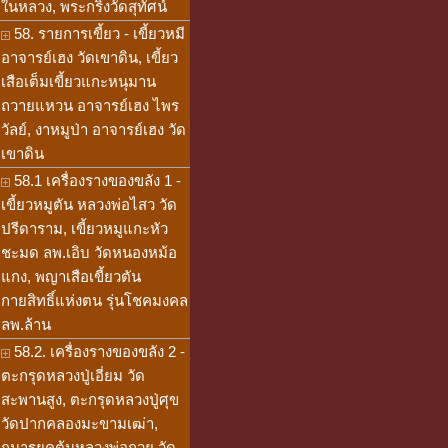
ในหลวง, พระกริ่งวัดสุทัศน์
58. รายการเขี้ยว - เขี้ยวหมี
อาจารย์เฮง วัดเขาดิน, เขี้ยว
เสือเต็มเขี้ยวแกะหนุมาน
ถวายแหวน อาจารย์เฮง ไพร
วัลย์, งาหมูป่า อาจารย์เฮง วัด
เขาดิน
58.1 เครื่องรางของขลัง 1 -
เขี้ยวหมูตัน หลวงพ่อไสว วัด
ปรีดาราม, เขี้ยวหมูแกะหัว
ชะมด ลพ.เอิบ วัดหนองหม้อ
แกง, พญาเสือเขี้ยวตัน
กายสิทธิ์แห่งตน รุ่นโชคมงคล
ลพ.ล้าน
58.2. เครื่องรางของขลัง 2 -
ตะกรุดหลวงปู่เอี่ยม วัด
สะพานสูง, ตะกรุดหลวงปู่ศุข
วัดปากคลองมะขามเฒ่า,
กุมารยุคต้นหลวงพ่อกวย วัด