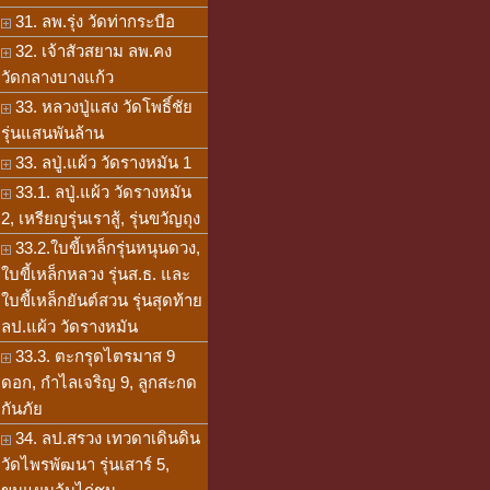
31. ลพ.รุ่ง วัดท่ากระบือ
32. เจ้าสัวสยาม ลพ.คง
วัดกลางบางแก้ว
33. หลวงปู่แสง วัดโพธิ์ชัย
รุ่นแสนพันล้าน
33. ลปู่.แผ้ว วัดรางหมัน 1
33.1. ลปู่.แผ้ว วัดรางหมัน
2, เหรียญรุ่นเราสู้, รุ่นขวัญถุง
33.2.ใบขี้เหล็กรุ่นหนุนดวง,
ใบขี้เหล็กหลวง รุ่นส.ธ. และ
ใบขี้เหล็กยันต์สวน รุ่นสุดท้าย
ลป.แผ้ว วัดรางหมัน
33.3. ตะกรุดไตรมาส 9
ดอก, กำไลเจริญ 9, ลูกสะกด
กันภัย
34. ลป.สรวง เทวดาเดินดิน
วัดไพรพัฒนา รุ่นเสาร์ 5,