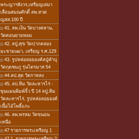
พระญาฯสังวร,เหรียญเสมา
เลื่อนสมณศักดิ์ ลพ.ทวด
ญสส.100 ปี
41. ลพ.เงิน วัดบางคลาน,
วัดดอนยายหอม
42. ลปู่.ศุข วัดปากคลอง
มะขามเฒ่า, เหรียญ ร.ศ.129
43. รูปหล่อลอยองค์ลปู่คำบุ
วัดกุดชมภู รุ่นไตรมาส 54
44.ลป.สุด วัดกาหลง
45. ลป.ทิม วัดละหารไร่ -
ขุนแผนพิมพ์จิ๋ว ปี 14 ลปู่.ทิม
วัดละหารไร่, รูปหล่อลอยองค์
เนื้อไม้โพธิ์แกะ
46. ลพ.พรหม วัดขนอน
เหนือ
47 รายการพระเหรียญ 1
47.1. รายการพระเหรียญ 2,