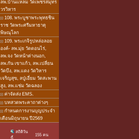
ลพ.บ้านแหลม วัดเพชรสมุทร
วรวิหาร
108. พระบูชาพระพุทธชิน
ราช วัดพระศรีมหาธาตุ
พิษณุโลก
109. พระเกจิรูปหล่อลอย
องค์- ลพ.มุ่ย วัดดอนไร่,
ลพ.จง วัดหน้าต่างนอก,
ลพ.กัน เขาแก้ว, ลพ.เปลี่ยน
วัดบึง, ลพ.แดง วัดวิหาร
เจริญสุข, ลปู่เอี่ยม วัดสะพาน
สูง, ลพ.แช่ม วัดฉลอง
ค่าจัดส่ง EMS.
บทสวดพระคาถาต่างๆ
กำหนดการงานบุญประจำ
เดือนมิถุนายน ปี2569
สถิติวัน
155 คน
นี้