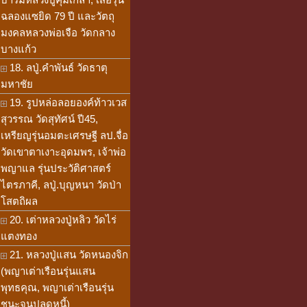
ฉลองแซยิด 79 ปี และวัตถุ
มงคลหลวงพ่อเจือ วัดกลาง
บางแก้ว
18. ลปู่.คำพันธ์ วัดธาตุ
มหาชัย
19. รูปหล่อลอยองค์ท้าวเวส
สุวรรณ วัดสุทัศน์ ปี45,
เหรียญรุ่นอมตะเศรษฐี ลป.จื่อ
วัดเขาตาเงาะอุดมพร, เจ้าพ่อ
พญาแล รุ่นประวัติศาสตร์
ไตรภาคี, ลปู่.บุญหนา วัดป่า
โสตถิผล
20. เต่าหลวงปู่หลิว วัดไร่
แตงทอง
21. หลวงปู่แสน วัดหนองจิก
(พญาเต่าเรือนรุ่นแสน
พุทธคุณ, พญาเต่าเรือนรุ่น
ชนะจนปลดหนี้)