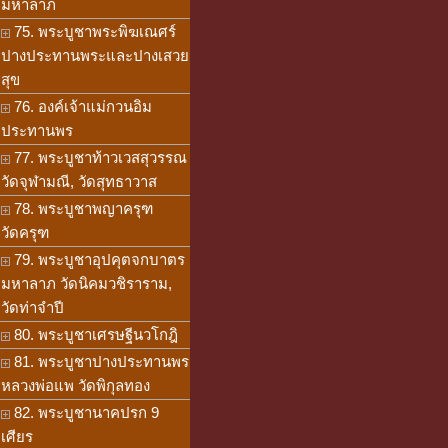
มหาลาภ
75. พระบูชาพระพิฆเณศร์
ปางประทานพระและปางเสวย
สุข
76. องค์เจ้าแม่กวนอิม
ประทานพร
77. พระบูชาท้าวเวสสุวรรณ
วัดจุฬามณี, วัดสุทธาวาส
78. พระบูชาพญาครุฑ
วัดครุฑ
79. พระบูชาอุปคุตจกบาตร
มหาลาภ วัดนิคมวชิราราม,
วัดท่าจำปี
80. พระบูชาเศรษฐีนวโกฎิ
81. พระบูชาปางประทานพร
หลวงพ่อแพ วัดพิกุลทอง
82. พระบูชานาคปรก 9
เศียร