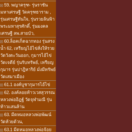
59. พญาครุฑ- รุ่นราชัน
มหาเศรษฐี วัดครุฑธาราม ,
รุ่นเศรษฐีทันใจ, รุ่นรวยล้นฟ้า
พระมหาสุรศักดิ์, รุ่นมงคล
เศรษฐี ลพ.สายบัว,
60.ล็อคเก็ตฉากทอง รุ่นสรง
น้ำ 62, เหรียญไอ้ไข่สั่งให้รวย
วัดวังตะวันออก, กุมารไอ้ไข่
วัดเจดีย์ รุ่นรับทรัพย์, เหรียญ
กุมาร รุ่นปาฎิหาริย์ มั่งมีทรัพย์
วัดเสมาเมือง
61.1 องค์บูชากุมารไอ้ไข่
62. องค์ลอยท้าวเวสสุวรรณ
หลวงพ่ออิฎฐ์ วัดจุฬามณี รุ่น
ท้าวแสนล้า่น
63. มีดหมอหลวงพ่อพัฒน์
วัดห้วยด้วน,
63.1 มีดหมอหลวงพ่อจ้อย