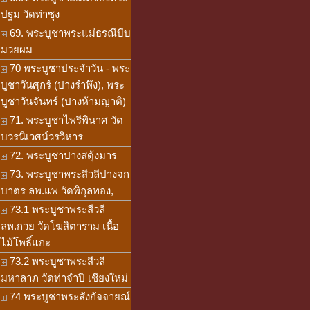
ปฐม วัดท่าซุง
69. พระบูชาพระแม่ธรณีบีบ
มวยผม
70 พระบูชาประจำวัน - พระ
บูชาวันศุกร์ (ปางรำพึง), พระ
บูชาวันจันทร์ (ปางห้ามญาติ)
71. พระบูชาไพรีพินาศ วัด
บวรนิเวศน์วรวิหาร
72. พระบูชาปางสดุ้งมาร
73. พระบูชาพระสีวลีปางจก
บาตร ลพ.แพ วัดพิกุลทอง,
73.1 พระบูชาพระสีวลี
ลพ.กวย วัดโฆสิตาราม เนื้อ
ไม้โพธิ์แกะ
73.2 พระบูชาพระสีวลี
มหาลาภ วัดท่าจำปี เชียงใหม่
74 พระบูชาพระสังกัจจายณ์