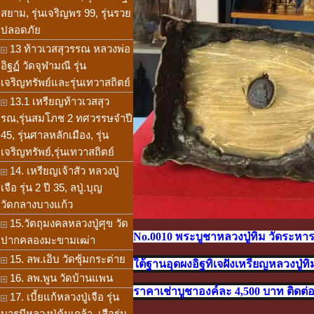
สยาม, รุ่นเจริญพร 99, รุ่นรวย
ปลอดภัย
13 ท้าวเวสสุวรรณ หลวงพ่อ
อิฐฏ์ วัดจุฬามณี รุ่น
เจริญทรัพย์และรุ่นเทวาสถิตย์
13.1 เหรียญท้าวเวสสุว
รณ,รุ่นสมโภช 2 ทศวรรษจำปี
45, รุ่นศาลหลักเมือง, รุ่น
เจริญทรัพย์,รุ่นเทวาสถิตย์
14. เหรียญเจ้าสัว หลวงปู่
เจือ รุ่น 2 ปี 35, ลปู่.บุญ
วัดกลางบางแก้ว
15.วัตถุมงคลหลวงปู่ศุข วัด
No.0010 พระบูชาหลวงปู่ทิม วัดระหารไร่
ปากคลองมะขามเฒ่า
15. ลพ.เอิบ วัดซุ้มกระต่าย
ใต้ฐานอุดผงอิฐทิเจฝังเหรียญหลวงปู่ทิม
16. ลพ.พูน วัดบ้านแพน
ราคาเช่าบูชาองค์ละ 4,500 บาท
ติดต่
17. เบี้ยแก้หลวงปู่เจือ รุ่น
บารมีหลวงปู่คุ้มเกล้า, เสือรุ่น