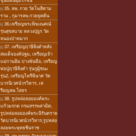
ขุนแผนอุ้มไก่ชน
35. ลพ. กวย วัดโฆสิตาม
ราม , กุมารลพ.กวยยุคต้น
36.เหรียญพระพิฆเณศณ์
รุ่นสุขสบาย หลวงปุ่ยูร วัด
หนองป่าหมาก
37. เหรียญฤาษีลิงดำหลัง
สมเด็จองค์ปฐม, เหรียญเจ้า
แม่กวนอิม ปางพันมือ, เหรียญ
พ่อปู่ฤาษีลิงดำ รุ่นกูผู้ชนะ
รุ่น2, เหรียญไพรีพินาศ วัด
บวรนิเวศน์วรวิหาร, เห
รียญลพ.โสธร
38. รูปหล่อลอยองค์พระ
แก้วมรกต กรมสรรพสามิต,
รูปหล่อลอยองค์พระนิรันตราย
วัดบวรนิเวศน์วรวิหาร,รูปหล่อ
ลอยพระพุทธชินราช
39. ลพ.พรหม วัดพลานุภาพ